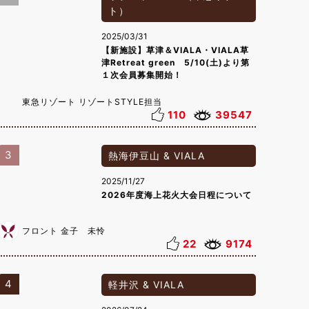
ト）
2025/03/31
【新施設】草津＆VIALA・VIALA草
津Retreat green 5/10(土)より第
１次会員募集開始！
東急リゾート リゾートSTYLE担当
110
39547
3
熱海伊豆山 & VIALA
2025/11/27
2026年度海上花火大会日程について
フロント 金子 未怜
22
9174
4
軽井沢 & VIALA