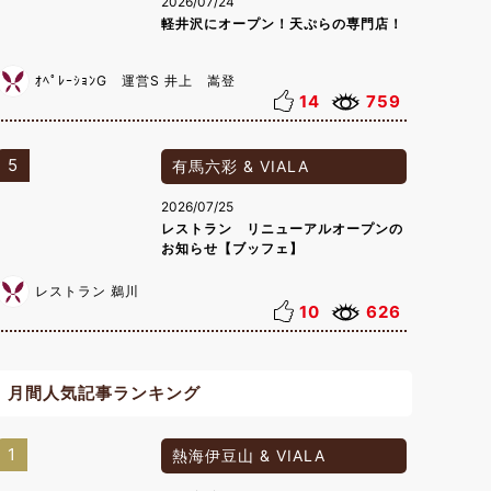
2026/07/24
軽井沢にオープン！天ぷらの専門店！
ｵﾍﾟﾚｰｼｮﾝG 運営S 井上 嵩登
14
759
5
有馬六彩 & VIALA
2026/07/25
レストラン リニューアルオープンの
お知らせ【ブッフェ】
レストラン 鵜川
10
626
月間人気記事ランキング
1
熱海伊豆山 & VIALA