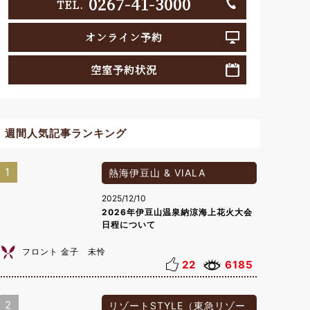
0267-41-3000
TEL.
オンライン予約
空室予約状況
週間人気記事ランキング
1
熱海伊豆山 & VIALA
2025/12/10
2026年伊豆山温泉納涼海上花火大会
日程について
フロント 金子 未怜
22
6185
2
リゾートSTYLE（東急リゾー