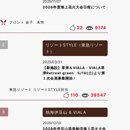
2025/11/27
2026年度海上花火大会日程について
フロント 金子 未怜
22
9174
2
リゾートSTYLE（東急リゾー
ト）
2025/03/31
【新施設】草津＆VIALA・VIALA草
津Retreat green 5/10(土)より第
１次会員募集開始！
東急リゾート リゾートSTYLE担当
110
39547
3
熱海伊豆山 & VIALA
2025/12/10
2026年伊豆山温泉納涼海上花火大会