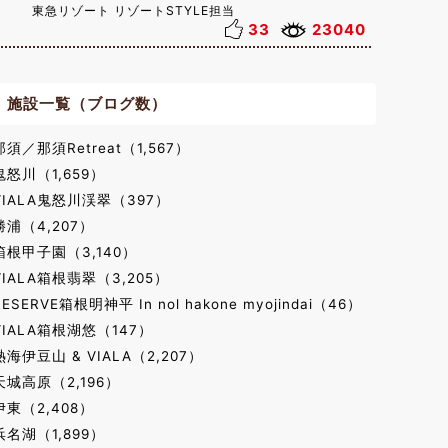
東急リゾート リゾートSTYLE担当
33
23040
施設一覧（ブログ数）
那須／那須Retreat（1,567）
鬼怒川（1,659）
VIALA鬼怒川渓翠（397）
勝浦（4,207）
箱根甲子園（3,140）
VIALA箱根翡翠（3,205）
RESERVE箱根明神平 In nol hakone myojindai（46）
VIALA箱根湖悠（147）
熱海伊豆山 & VIALA（2,207）
天城高原（2,196）
伊東（2,408）
浜名湖（1,899）