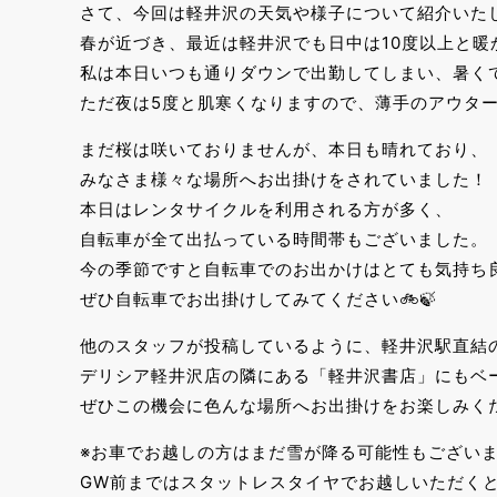
さて、今回は軽井沢の天気や様子について紹介いた
春が近づき、最近は軽井沢でも日中は10度以上と暖
私は本日いつも通りダウンで出勤してしまい、暑く
ただ夜は5度と肌寒くなりますので、薄手のアウタ
まだ桜は咲いておりませんが、本日も晴れており、
みなさま様々な場所へお出掛けをされていました！
本日はレンタサイクルを利用される方が多く、
自転車が全て出払っている時間帯もございました。
今の季節ですと自転車でのお出かけはとても気持ち
ぜひ自転車でお出掛けしてみてください🚲🍃
他のスタッフが投稿しているように、軽井沢駅直結の「
デリシア軽井沢店の隣にある「軽井沢書店」にもベ
ぜひこの機会に色んな場所へお出掛けをお楽しみく
※お車でお越しの方はまだ雪が降る可能性もござい
GW前まではスタットレスタイヤでお越しいただく