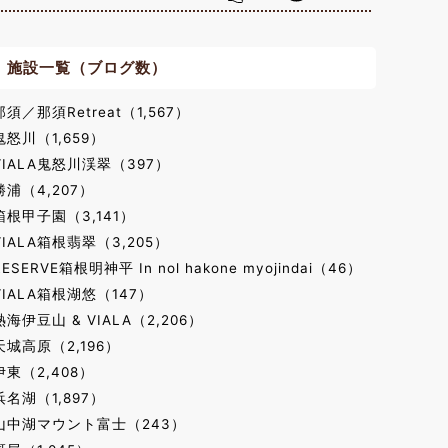
施設一覧（ブログ数）
那須／那須Retreat（1,567）
鬼怒川（1,659）
VIALA鬼怒川渓翠（397）
勝浦（4,207）
箱根甲子園（3,141）
VIALA箱根翡翠（3,205）
RESERVE箱根明神平 In nol hakone myojindai（46）
VIALA箱根湖悠（147）
熱海伊豆山 & VIALA（2,206）
天城高原（2,196）
伊東（2,408）
浜名湖（1,897）
山中湖マウント富士（243）