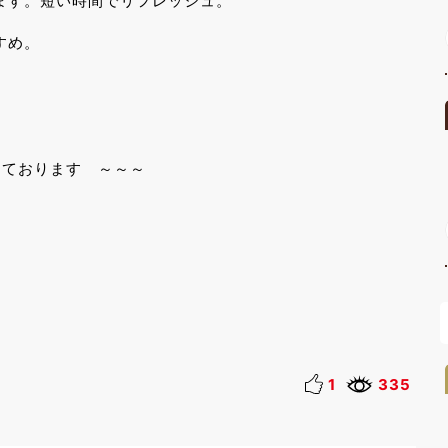
短い時間でリフレッシュ。
め。
おります ～～～
1
335