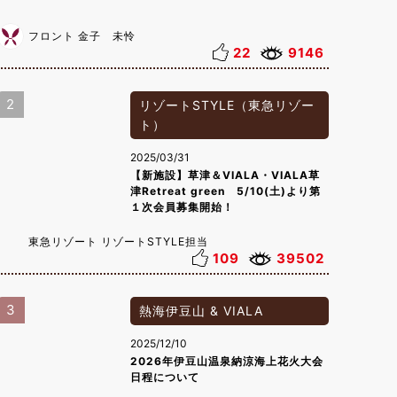
フロント 金子 未怜
22
9146
2
リゾートSTYLE（東急リゾー
ト）
2025/03/31
【新施設】草津＆VIALA・VIALA草
津Retreat green 5/10(土)より第
１次会員募集開始！
東急リゾート リゾートSTYLE担当
109
39502
3
熱海伊豆山 & VIALA
2025/12/10
2026年伊豆山温泉納涼海上花火大会
日程について