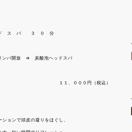
パ ３ ０ 分
パ開放 ⇒ 炭酸泡ヘッドスパ
０円（税込）
ンで頭皮の凝りをほぐし、