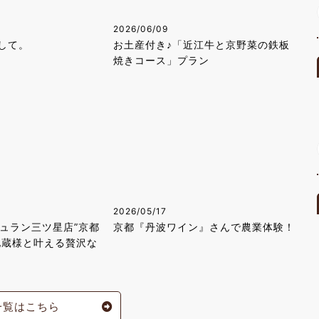
2026/06/09
して。
お土産付き♪「近江牛と京野菜の鉄板
焼きコース」プラン
2026/05/17
シュラン三ツ星店”京都
京都『丹波ワイン』さんで農業体験！
地蔵様と叶える贅沢な
一覧はこちら