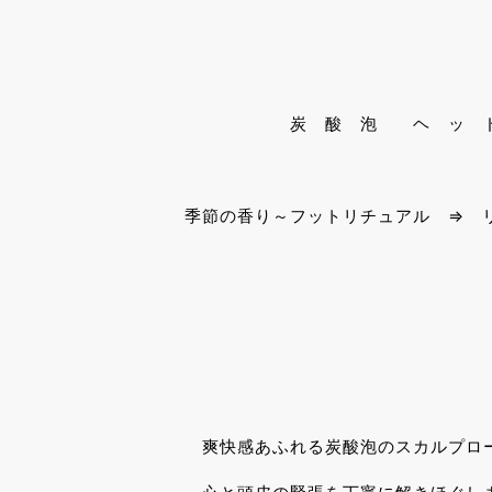
炭 酸 泡 ヘ ッ ド ス 
季節の香り～フットリチュアル ⇒ リン
１１、００
爽快感あふれる炭酸泡のスカルプローショ