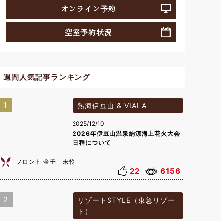
オンライン予約
空室予約状況
週間人気記事ランキング
1
熱海伊豆山 & VIALA
2025/12/10
2026年伊豆山温泉納涼海上花火大会
日程について
フロント 金子 未怜
22
6156
2
リゾートSTYLE（東急リゾー
ト）