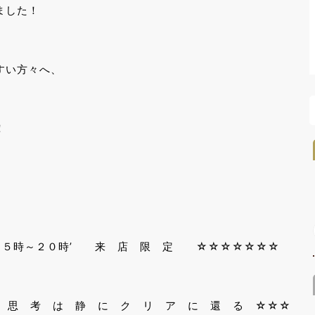
ました！
すい方々へ、
！
１５時～２０時’ 来 店 限 定 ☆☆☆☆☆☆☆
思 考 は 静 に ク リ ア に 還 る ☆☆☆