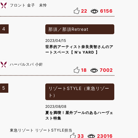
フロント 金子 未怜
22
6156
4
那須／那須Retreat
2023/04/15
世界的アーティスト奈良美智さんのア
ートスペース【 N's YARD 】
ハーバルスパ 小針
18
7002
5
リゾートSTYLE（東急リゾー
ト）
2023/08/08
夏を満喫！屋外プールのあるハーヴェ
スト特集
東急リゾート リゾートSTYLE担当
33
23016