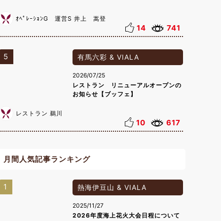
ｵﾍﾟﾚｰｼｮﾝG 運営S 井上 嵩登
14
741
5
有馬六彩 & VIALA
2026/07/25
レストラン リニューアルオープンの
お知らせ【ブッフェ】
レストラン 鵜川
10
617
月間人気記事ランキング
1
熱海伊豆山 & VIALA
2025/11/27
2026年度海上花火大会日程について