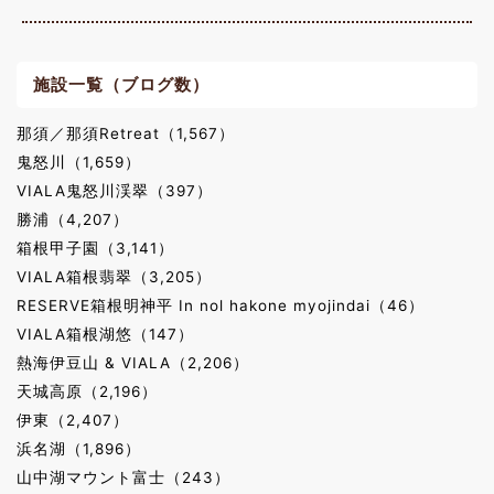
施設一覧（ブログ数）
那須／那須Retreat（1,567）
鬼怒川（1,659）
VIALA鬼怒川渓翠（397）
勝浦（4,207）
箱根甲子園（3,141）
VIALA箱根翡翠（3,205）
RESERVE箱根明神平 In nol hakone myojindai（46）
VIALA箱根湖悠（147）
熱海伊豆山 & VIALA（2,206）
天城高原（2,196）
伊東（2,407）
浜名湖（1,896）
山中湖マウント富士（243）