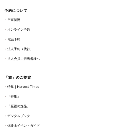
予約について
空室状況
オンライン予約
電話予約
法人予約（代行）
法人会員ご担当者様へ
「旅」のご提案
特集｜Harvest Times
「特集」
「至福の逸品」
デジタルブック
体験＆イベントガイド