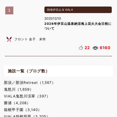
3
熱海伊豆山 & VIALA
2025/12/10
2026年伊豆山温泉納涼海上花火大会日程に
ついて
フロント 金子 未怜
22
6160
施設一覧（ブログ数）
那須／那須Retreat（1,567）
鬼怒川（1,659）
VIALA鬼怒川渓翠（397）
勝浦（4,208）
箱根甲子園（3,140）
VIALA箱根翡翠（3,205）