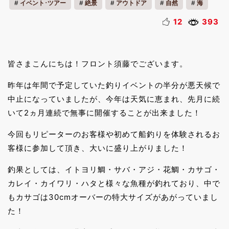
イベント･ツアー
絶景
アウトドア
自然
海
季節の魅力
地域の魅力
スポーツ
収穫体験
12
393
写真
釣り
会員様の過ごし方
リゾートタウン
リフレッシュ
夏休み
皆さまこんにちは！フロント須藤でございます。
昨年は年間で予定していた釣りイベントの半分が悪天候で
中止になっていましたが、今年は天気に恵まれ、先月に続
いて2ヵ月連続で無事に開催することが出来ました！
今回もリピーターのお客様や初めて船釣りを体験されるお
客様に参加して頂き、大いに盛り上がりました！
釣果としては、イトヨリ鯛・サバ・アジ・花鯛・カサゴ・
カレイ・カイワリ・ハタと様々な魚種が釣れており、中で
もカサゴは30cmオーバーの特大サイズがあがっていまし
た！