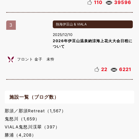
110
39596
3
熱海伊豆山 & VIALA
2025/12/10
2026年伊豆山温泉納涼海上花火大会日程に
ついて
フロント 金子 未怜
22
6221
施設一覧（ブログ数）
那須／那須Retreat（1,567）
鬼怒川（1,659）
VIALA鬼怒川渓翠（397）
勝浦（4,208）