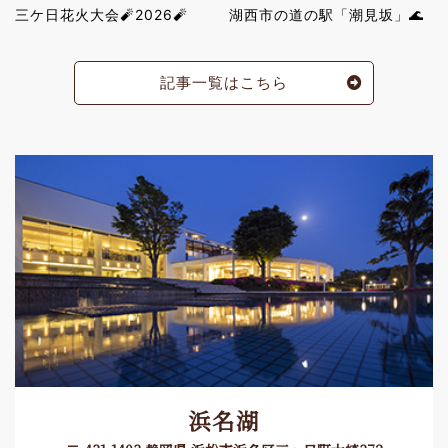
三ケ日花火大会🧨2026🧨
湖西市の道の駅「潮見坂」🌊
記事一覧はこちら
浜名湖