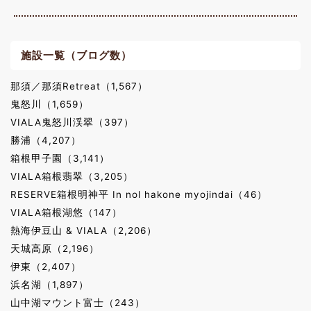
施設一覧（ブログ数）
那須／那須Retreat（1,567）
鬼怒川（1,659）
VIALA鬼怒川渓翠（397）
勝浦（4,207）
箱根甲子園（3,141）
VIALA箱根翡翠（3,205）
RESERVE箱根明神平 In nol hakone myojindai（46）
VIALA箱根湖悠（147）
熱海伊豆山 & VIALA（2,206）
天城高原（2,196）
伊東（2,407）
浜名湖（1,897）
山中湖マウント富士（243）