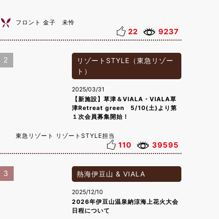
フロント 金子 未怜
22
9237
2
リゾートSTYLE（東急リゾー
ト）
2025/03/31
【新施設】草津＆VIALA・VIALA草
津Retreat green 5/10(土)より第
１次会員募集開始！
東急リゾート リゾートSTYLE担当
110
39595
3
熱海伊豆山 & VIALA
2025/12/10
2026年伊豆山温泉納涼海上花火大会
日程について