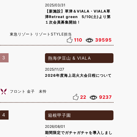
2025/03/31
【新施設】草津＆VIALA・VIALA草
津Retreat green 5/10(土)より第
１次会員募集開始！
東急リゾート リゾートSTYLE担当
110
39595
3
熱海伊豆山 & VIALA
2025/11/27
2026年度海上花火大会日程について
フロント 金子 未怜
22
9237
4
箱根甲子園
2026/08/01
期間限定でガチャガチャを導入しまし