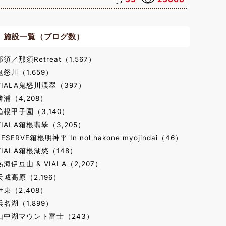
施設一覧（ブログ数）
那須／那須Retreat（1,567）
鬼怒川（1,659）
VIALA鬼怒川渓翠（397）
勝浦（4,208）
箱根甲子園（3,140）
VIALA箱根翡翠（3,205）
RESERVE箱根明神平 In nol hakone myojindai（46）
VIALA箱根湖悠（148）
熱海伊豆山 & VIALA（2,207）
天城高原（2,196）
伊東（2,408）
浜名湖（1,899）
山中湖マウント富士（243）