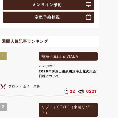
オンライン予約
空室予約状況
週間人気記事ランキング
1
熱海伊豆山 & VIALA
2025/12/10
2026年伊豆山温泉納涼海上花火大会
日程について
フロント 金子 未怜
22
6221
2
リゾートSTYLE（東急リゾー
ト）