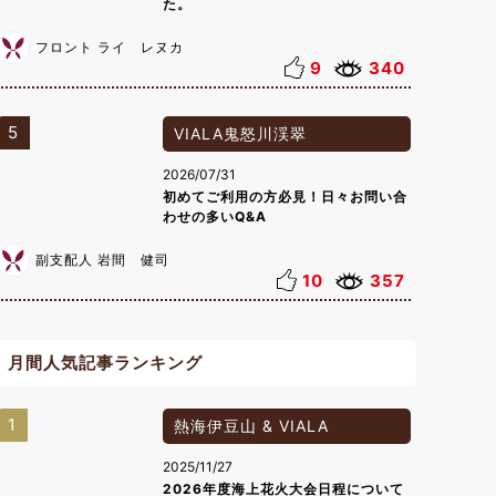
た。
フロント ライ レヌカ
9
340
5
VIALA鬼怒川渓翠
2026/07/31
初めてご利用の方必見！日々お問い合
わせの多いQ&A
副支配人 岩間 健司
10
357
月間人気記事ランキング
1
熱海伊豆山 & VIALA
2025/11/27
2026年度海上花火大会日程について