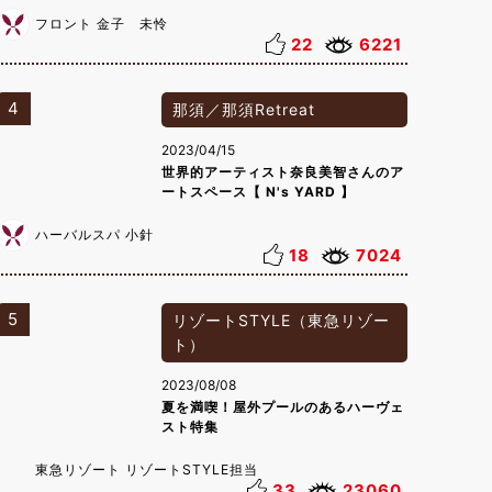
フロント 金子 未怜
22
6221
4
那須／那須Retreat
2023/04/15
世界的アーティスト奈良美智さんのア
ートスペース【 N's YARD 】
ハーバルスパ 小針
18
7024
5
リゾートSTYLE（東急リゾー
ト）
2023/08/08
夏を満喫！屋外プールのあるハーヴェ
スト特集
東急リゾート リゾートSTYLE担当
33
23060