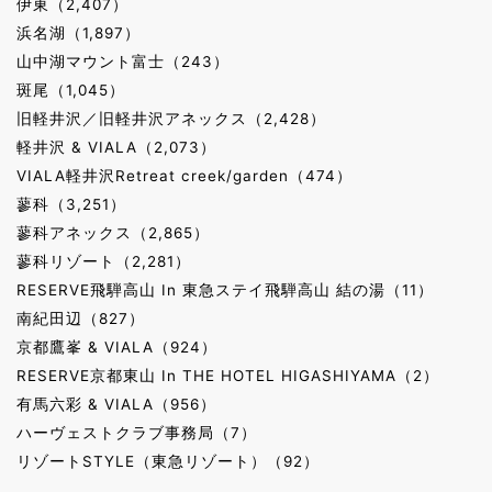
伊東（2,407）
浜名湖（1,897）
山中湖マウント富士（243）
斑尾（1,045）
旧軽井沢／旧軽井沢アネックス（2,428）
軽井沢 & VIALA（2,073）
VIALA軽井沢Retreat creek/garden（474）
蓼科（3,251）
蓼科アネックス（2,865）
蓼科リゾート（2,281）
RESERVE飛騨高山 In 東急ステイ飛騨高山 結の湯（11）
南紀田辺（827）
京都鷹峯 & VIALA（924）
RESERVE京都東山 In THE HOTEL HIGASHIYAMA（2）
有馬六彩 & VIALA（956）
ハーヴェストクラブ事務局（7）
リゾートSTYLE（東急リゾート）（92）