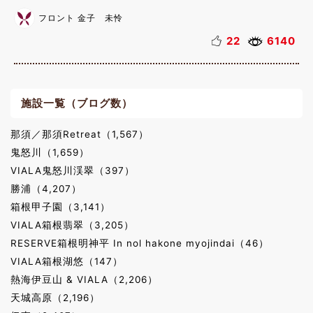
フロント 金子 未怜
22
6140
施設一覧（ブログ数）
那須／那須Retreat（1,567）
鬼怒川（1,659）
VIALA鬼怒川渓翠（397）
勝浦（4,207）
箱根甲子園（3,141）
VIALA箱根翡翠（3,205）
RESERVE箱根明神平 In nol hakone myojindai（46）
VIALA箱根湖悠（147）
熱海伊豆山 & VIALA（2,206）
天城高原（2,196）