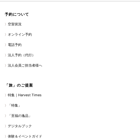
予約について
空室状況
オンライン予約
電話予約
法人予約（代行）
法人会員ご担当者様へ
「旅」のご提案
特集｜Harvest Times
「特集」
「至福の逸品」
デジタルブック
体験＆イベントガイド