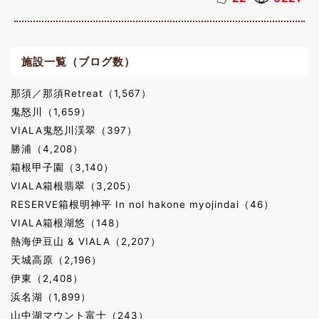
施設一覧（ブログ数）
那須／那須Retreat（1,567）
鬼怒川（1,659）
VIALA鬼怒川渓翠（397）
勝浦（4,208）
箱根甲子園（3,140）
VIALA箱根翡翠（3,205）
RESERVE箱根明神平 In nol hakone myojindai（46）
VIALA箱根湖悠（148）
熱海伊豆山 & VIALA（2,207）
天城高原（2,196）
伊東（2,408）
浜名湖（1,899）
山中湖マウント富士（243）