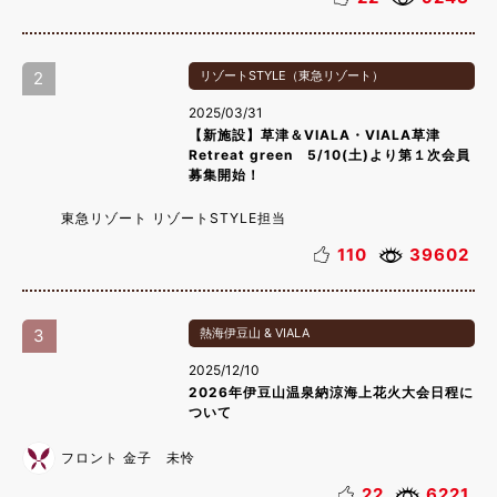
2
リゾートSTYLE（東急リゾート）
2025/03/31
【新施設】草津＆VIALA・VIALA草津
Retreat green 5/10(土)より第１次会員
募集開始！
東急リゾート リゾートSTYLE担当
110
39602
3
熱海伊豆山 & VIALA
2025/12/10
2026年伊豆山温泉納涼海上花火大会日程に
ついて
フロント 金子 未怜
22
6221