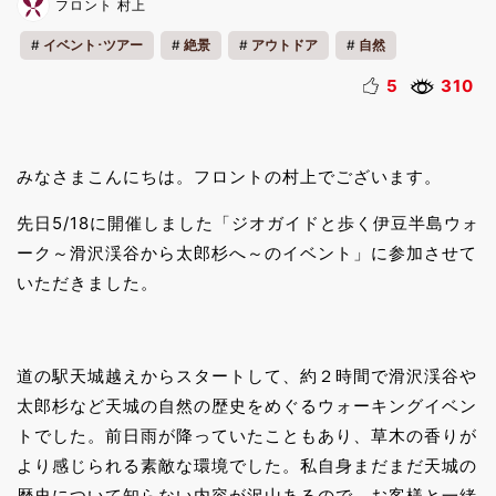
フロント 村上
イベント･ツアー
絶景
アウトドア
自然
地域の魅力
5
310
みなさまこんにちは。フロントの村上でございます。
先日5/18に開催しました「ジオガイドと歩く伊豆半島ウォ
ーク～滑沢渓谷から太郎杉へ～のイベント」に参加させて
いただきました。
道の駅天城越えからスタートして、約２時間で滑沢渓谷や
太郎杉など天城の自然の歴史をめぐるウォーキングイベン
トでした。前日雨が降っていたこともあり、草木の香りが
より感じられる素敵な環境でした。私自身まだまだ天城の
歴史について知らない内容が沢山あるので、お客様と一緒