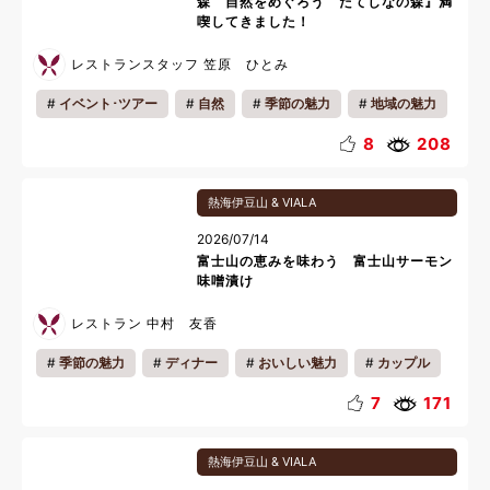
森 自然をめぐろう たてしなの森』満
喫してきました！
レストランスタッフ 笠原 ひとみ
イベント･ツアー
自然
季節の魅力
地域の魅力
館内情報
スポーツ
写真
釣り
8
208
リゾートタウン
キッズ
カップル
ファミリー
熱海伊豆山 & VIALA
一人旅
ワ―ケーション
リフレッシュ
2026/07/14
リラックス
富士山の恵みを味わう 富士山サーモン
味噌漬け
レストラン 中村 友香
季節の魅力
ディナー
おいしい魅力
カップル
ファミリー
一人旅
リラックス
夜
料理
7
171
熱海伊豆山 & VIALA