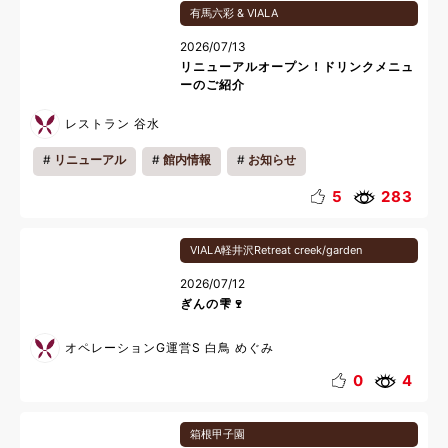
有馬六彩 & VIALA
2026/07/13
リニューアルオープン！ドリンクメニュ
ーのご紹介
レストラン 谷水
リニューアル
館内情報
お知らせ
5
283
VIALA軽井沢Retreat creek/garden
2026/07/12
ぎんの雫🍷
オペレーションG運営S 白鳥 めぐみ
0
4
箱根甲子園