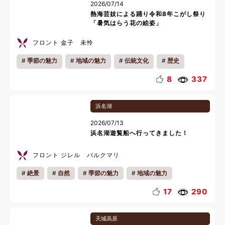
2026/07/14
熱海芸妓による踊り令和8年こがし祭り
「暑気はらう花の絵姿」
フロント 金子 未怜
季節の魅力
地域の魅力
伝統文化
歴史
8
337
浜名湖
2026/07/13
浜名湖遊覧船へ行ってきました！
フロント ジレル バルクマリ
絶景
自然
季節の魅力
地域の魅力
カップル
ファミリー
一人旅
17
290
天城高原