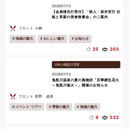
2026/07/13
【会員様先行受付】「鉄人・坂井宏行 伝
統と革新の美食晩餐会」のご案内
フロント 小嶋
地域の魅力
おいしい魅力
お知らせ
25
203
VIALA鬼怒川渓翠
2026/07/13
鬼怒川温泉の夏の風物詩「百華繚乱花火
～鬼怒川焔火～」開催のお知らせ
フロント 菅野 成美
イベント･ツアー
季節の魅力
地域の魅力
お知らせ
キッズ
カップル
ファミリー
9
532
夜
夏休み