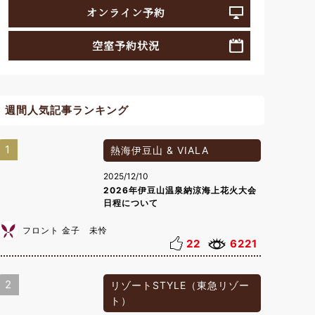
オンライン予約
空室予約状況
週間人気記事ランキング
1
熱海伊豆山 & VIALA
2025/12/10
2026年伊豆山温泉納涼海上花火大会
日程について
フロント 金子 未怜
22
6221
2
リゾートSTYLE（東急リゾー
ト）