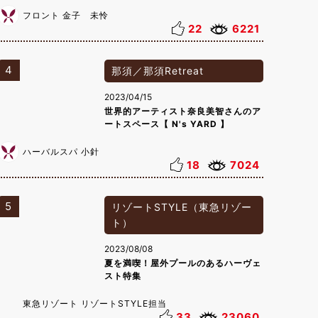
フロント 金子 未怜
22
6221
4
那須／那須Retreat
2023/04/15
世界的アーティスト奈良美智さんのア
ートスペース【 N's YARD 】
ハーバルスパ 小針
18
7024
5
リゾートSTYLE（東急リゾー
ト）
2023/08/08
夏を満喫！屋外プールのあるハーヴェ
スト特集
東急リゾート リゾートSTYLE担当
33
23060