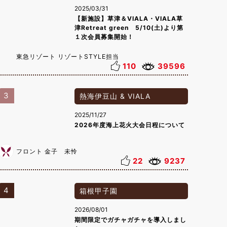
2025/03/31
【新施設】草津＆VIALA・VIALA草
津Retreat green 5/10(土)より第
１次会員募集開始！
東急リゾート リゾートSTYLE担当
110
39596
3
熱海伊豆山 & VIALA
2025/11/27
2026年度海上花火大会日程について
フロント 金子 未怜
22
9237
4
箱根甲子園
2026/08/01
期間限定でガチャガチャを導入しまし