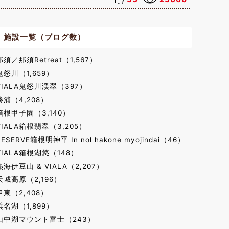
施設一覧（ブログ数）
那須／那須Retreat（1,567）
鬼怒川（1,659）
VIALA鬼怒川渓翠（397）
勝浦（4,208）
箱根甲子園（3,140）
VIALA箱根翡翠（3,205）
RESERVE箱根明神平 In nol hakone myojindai（46）
VIALA箱根湖悠（148）
熱海伊豆山 & VIALA（2,207）
天城高原（2,196）
伊東（2,408）
浜名湖（1,899）
山中湖マウント富士（243）