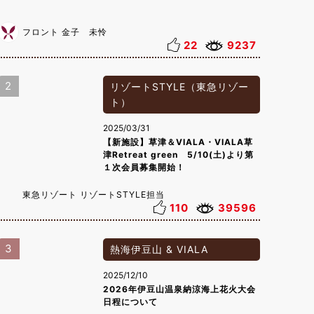
フロント 金子 未怜
22
9237
2
リゾートSTYLE（東急リゾー
ト）
2025/03/31
【新施設】草津＆VIALA・VIALA草
津Retreat green 5/10(土)より第
１次会員募集開始！
東急リゾート リゾートSTYLE担当
110
39596
3
熱海伊豆山 & VIALA
2025/12/10
2026年伊豆山温泉納涼海上花火大会
日程について