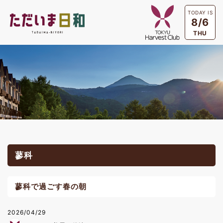
TODAY IS
8/6
THU
蓼科
蓼科で過ごす春の朝
2026/04/29