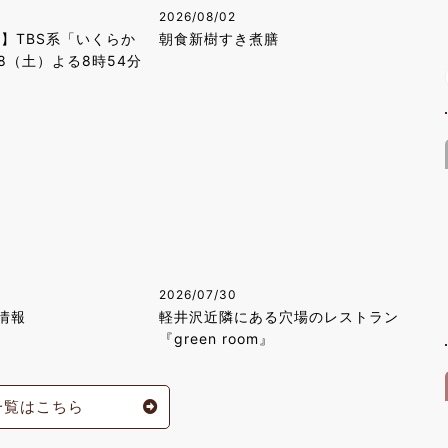
2026/08/02
！】TBS系「いくらか
朝食新樹すき煮膳
8（土）よる8時54分
2026/07/30
情報
軽井沢近隣にある穴場のレストラン
『green room』
一覧はこちら