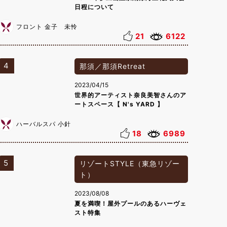
日程について
フロント 金子 未怜
21
6122
4
那須／那須Retreat
2023/04/15
世界的アーティスト奈良美智さんのア
ートスペース【 N's YARD 】
ハーバルスパ 小針
18
6989
5
リゾートSTYLE（東急リゾー
ト）
2023/08/08
夏を満喫！屋外プールのあるハーヴェ
スト特集