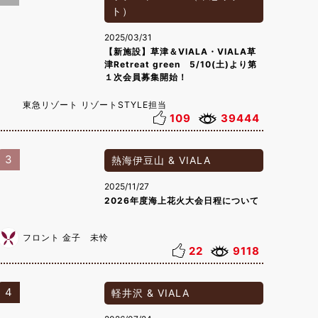
ト）
2025/03/31
【新施設】草津＆VIALA・VIALA草
津Retreat green 5/10(土)より第
１次会員募集開始！
東急リゾート リゾートSTYLE担当
109
39444
3
熱海伊豆山 & VIALA
2025/11/27
2026年度海上花火大会日程について
フロント 金子 未怜
22
9118
4
軽井沢 & VIALA