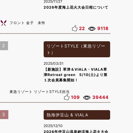
2025/11/27
2026年度海上花火大会日程について
フロント 金子 未怜
22
9118
2
リゾートSTYLE（東急リゾー
ト）
2025/03/31
【新施設】草津＆VIALA・VIALA草
津Retreat green 5/10(土)より第
１次会員募集開始！
東急リゾート リゾートSTYLE担当
109
39444
3
熱海伊豆山 & VIALA
2025/12/10
2026年伊豆山温泉納涼海上花火大会