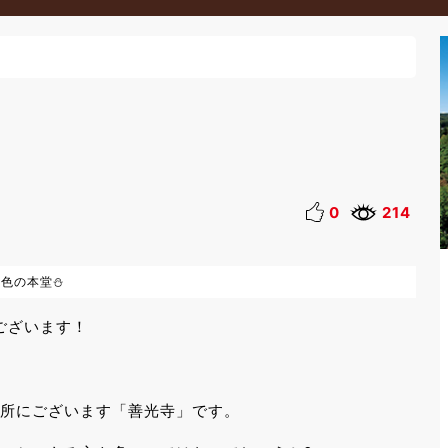
0
214
景色の本堂⛄
ございます！
場所にございます「善光寺」です。