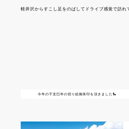
軽井沢からすこし足をのばしてドライブ感覚で訪れ
今年の干支巳年の切り絵御朱印を頂きました🐍