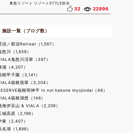
東急リゾート リゾートSTYLE担当
32
22996
施設一覧（ブログ数）
那須／那須Retreat（1,567）
鬼怒川（1,659）
VIALA鬼怒川渓翠（397）
勝浦（4,207）
箱根甲子園（3,141）
VIALA箱根翡翠（3,204）
RESERVE箱根明神平 In nol hakone myojindai（46）
VIALA箱根湖悠（146）
熱海伊豆山 & VIALA（2,206）
天城高原（2,196）
伊東（2,407）
浜名湖（1,896）