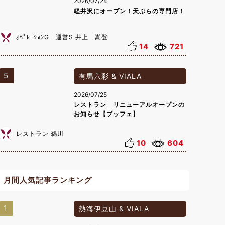
2026/07/24
軽井沢にオープン！天ぷらの専門店！
ｵﾍﾟﾚｰｼｮﾝG 運営S 井上 嵩登
14
721
5
有馬六彩 & VIALA
2026/07/25
レストラン リニューアルオープンの
お知らせ【ブッフェ】
レストラン 鵜川
10
604
月間人気記事ランキング
1
熱海伊豆山 & VIALA