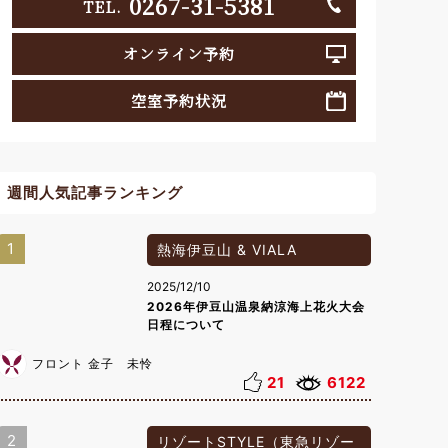
0267-31-5381
TEL.
オンライン予約
空室予約状況
週間人気記事ランキング
1
熱海伊豆山 & VIALA
2025/12/10
2026年伊豆山温泉納涼海上花火大会
日程について
フロント 金子 未怜
21
6122
2
リゾートSTYLE（東急リゾー