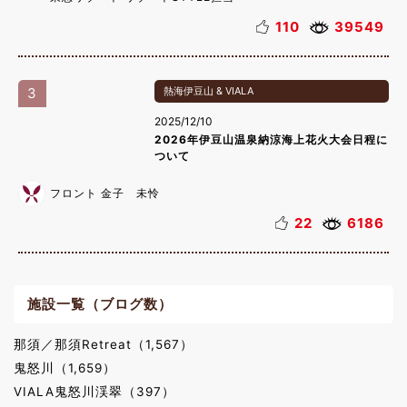
110
39549
3
熱海伊豆山 & VIALA
2025/12/10
2026年伊豆山温泉納涼海上花火大会日程に
ついて
フロント 金子 未怜
22
6186
施設一覧（ブログ数）
那須／那須Retreat（1,567）
鬼怒川（1,659）
VIALA鬼怒川渓翠（397）