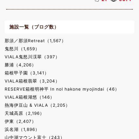
施設一覧（ブログ数）
那須／那須Retreat（1,567）
鬼怒川（1,659）
VIALA鬼怒川渓翠（397）
勝浦（4,206）
箱根甲子園（3,141）
VIALA箱根翡翠（3,204）
RESERVE箱根明神平 In nol hakone myojindai（46）
VIALA箱根湖悠（146）
熱海伊豆山 & VIALA（2,205）
天城高原（2,196）
伊東（2,407）
浜名湖（1,896）
山中湖マウント富士（243）