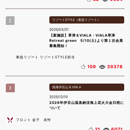
2
リゾートSTYLE（東急リゾート）
2025/03/31
【新施設】草津＆VIALA・VIALA草津
Retreat green 5/10(土)より第１次会員
募集開始！
東急リゾート リゾートSTYLE担当
109
39378
3
熱海伊豆山 & VIALA
2025/12/10
2026年伊豆山温泉納涼海上花火大会日程に
ついて
フロント 金子 未怜
21
6071