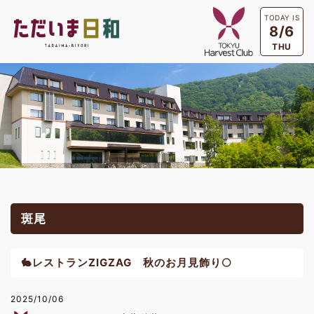
TODAY IS
8/6
THU
斑尾
🐇レストランZIGZAG 秋のお月見飾り🌕
2025/10/06