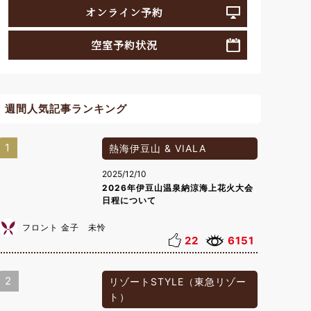
オンライン予約
空室予約状況
週間人気記事ランキング
1
熱海伊豆山 & VIALA
2025/12/10
2026年伊豆山温泉納涼海上花火大会
日程について
フロント 金子 未怜
22
6151
2
リゾートSTYLE（東急リゾー
ト）