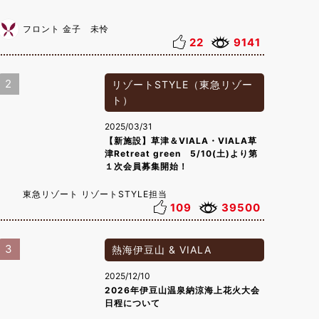
フロント 金子 未怜
22
9141
2
リゾートSTYLE（東急リゾー
ト）
2025/03/31
【新施設】草津＆VIALA・VIALA草
津Retreat green 5/10(土)より第
１次会員募集開始！
東急リゾート リゾートSTYLE担当
109
39500
3
熱海伊豆山 & VIALA
2025/12/10
2026年伊豆山温泉納涼海上花火大会
日程について