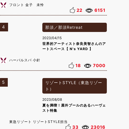
フロント 金子 未怜
22
6151
4
那須／那須Retreat
2023/04/15
世界的アーティスト奈良美智さんのア
ートスペース【 N's YARD 】
ハーバルスパ 小針
18
7000
5
リゾートSTYLE（東急リゾー
ト）
2023/08/08
夏を満喫！屋外プールのあるハーヴェ
スト特集
東急リゾート リゾートSTYLE担当
33
23016