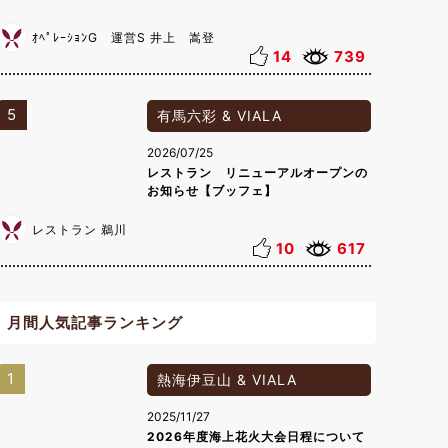
ｵﾍﾟﾚｰｼｮﾝG 運営S 井上 嵩登
14
739
5
有馬六彩 & VIALA
2026/07/25
レストラン リニューアルオープンの
お知らせ【ブッフェ】
レストラン 鵜川
10
617
月間人気記事ランキング
1
熱海伊豆山 & VIALA
2025/11/27
2026年度海上花火大会日程について