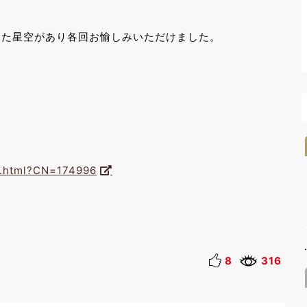
った星空があり各回お愉しみいただけました。
il.html?CN=174996
8
316