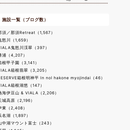
施設一覧（ブログ数）
那須／那須Retreat（1,567）
鬼怒川（1,659）
VIALA鬼怒川渓翠（397）
勝浦（4,207）
箱根甲子園（3,141）
VIALA箱根翡翠（3,205）
RESERVE箱根明神平 In nol hakone myojindai（46）
VIALA箱根湖悠（147）
熱海伊豆山 & VIALA（2,206）
天城高原（2,196）
伊東（2,408）
浜名湖（1,897）
山中湖マウント富士（243）