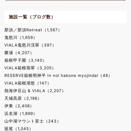
施設一覧（ブログ数）
那須／那須Retreat（1,567）
鬼怒川（1,659）
VIALA鬼怒川渓翠（397）
勝浦（4,207）
箱根甲子園（3,140）
VIALA箱根翡翠（3,205）
RESERVE箱根明神平 In nol hakone myojindai（46）
VIALA箱根湖悠（147）
熱海伊豆山 & VIALA（2,207）
天城高原（2,196）
伊東（2,408）
浜名湖（1,899）
山中湖マウント富士（243）
斑尾（1,045）