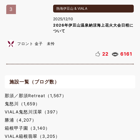
3
熱海伊豆山 & VIALA
2025/12/10
2026年伊豆山温泉納涼海上花火大会日程に
ついて
フロント 金子 未怜
22
6161
施設一覧（ブログ数）
那須／那須Retreat（1,567）
鬼怒川（1,659）
VIALA鬼怒川渓翠（397）
勝浦（4,207）
箱根甲子園（3,140）
VIALA箱根翡翠（3,205）