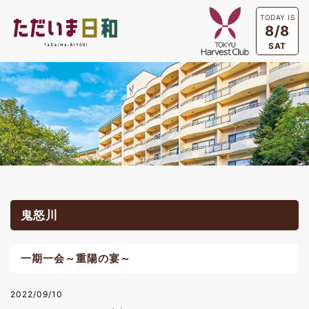
TODAY IS
8/8
SAT
鬼怒川
一期一会～重陽の宴～
2022/09/10