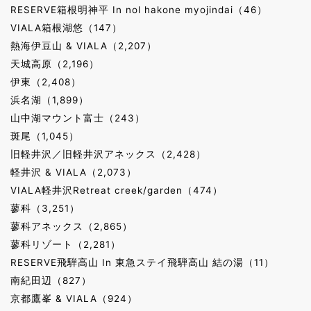
RESERVE箱根明神平 In nol hakone myojindai（46）
VIALA箱根湖悠（147）
熱海伊豆山 & VIALA（2,207）
天城高原（2,196）
伊東（2,408）
浜名湖（1,899）
山中湖マウント富士（243）
斑尾（1,045）
旧軽井沢／旧軽井沢アネックス（2,428）
軽井沢 & VIALA（2,073）
VIALA軽井沢Retreat creek/garden（474）
蓼科（3,251）
蓼科アネックス（2,865）
蓼科リゾート（2,281）
RESERVE飛騨高山 In 東急ステイ飛騨高山 結の湯（11）
南紀田辺（827）
京都鷹峯 & VIALA（924）