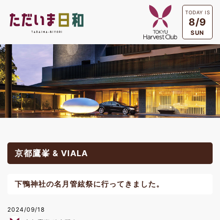
TODAY IS
8/9
SUN
京都鷹峯 & VIALA
下鴨神社の名月管絃祭に行ってきました。
2024/09/18