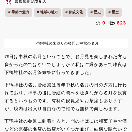
京都鷹峯 総支配人
季節の魅力
地域の魅力
伝統文化
歴史
星空
9
623
下鴨神社の朱塗りの楼門と中秋の名月
昨日は中秋の名月ということで、お月見を楽しまれた方も
多かったのではないでしょうか？私はご縁があって昨夜は
下鴨神社の名月管絃祭に行ってきました。
下鴨神社の名月管絃祭は毎年中秋の名月の日の夕方に行わ
れており、神事の後に管絃の調べを聴きながら名月を観賞
するというものです。有料の観覧席やお茶席もあります
が、境内は出入り自由なので誰でも無料で楽しめます。
下鴨神社の参道に到着すると、門のそばには和菓子やお酒
などの京都の名店の出店がいくつか並び、結構な賑わいで