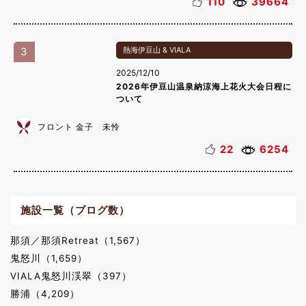
110
39664
3
熱海伊豆山 & VIALA
2025/12/10
2026年伊豆山温泉納涼海上花火大会日程に
ついて
フロント 金子 未怜
22
6254
施設一覧（ブログ数）
那須／那須Retreat（1,567）
鬼怒川（1,659）
VIALA鬼怒川渓翠（397）
勝浦（4,209）