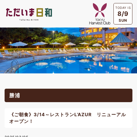
TODAY IS
8/9
SUN
勝浦
《ご朝食》3/14～レストランL’AZUR リニューアル
オープン！