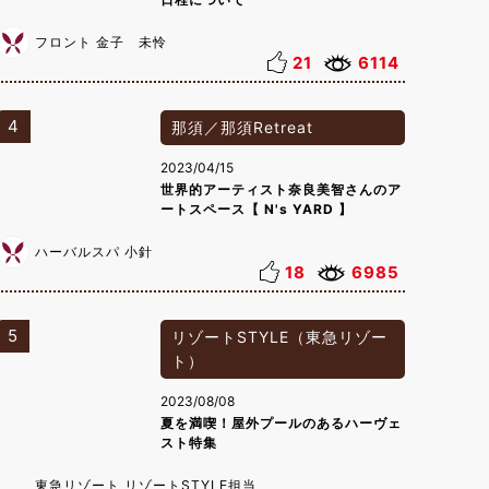
フロント 金子 未怜
21
6114
4
那須／那須Retreat
2023/04/15
世界的アーティスト奈良美智さんのア
ートスペース【 N's YARD 】
ハーバルスパ 小針
18
6985
5
リゾートSTYLE（東急リゾー
ト）
2023/08/08
夏を満喫！屋外プールのあるハーヴェ
スト特集
東急リゾート リゾートSTYLE担当