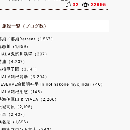
32
22995
施設一覧（ブログ数）
那須／那須Retreat（1,567）
鬼怒川（1,659）
VIALA鬼怒川渓翠（397）
勝浦（4,207）
箱根甲子園（3,141）
VIALA箱根翡翠（3,204）
RESERVE箱根明神平 In nol hakone myojindai（46）
VIALA箱根湖悠（146）
熱海伊豆山 & VIALA（2,206）
天城高原（2,196）
伊東（2,407）
浜名湖（1,896）
山中湖マウント富士（243）