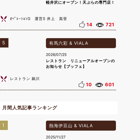
軽井沢にオープン！天ぷらの専門店！
ｵﾍﾟﾚｰｼｮﾝG 運営S 井上 嵩登
14
721
5
有馬六彩 & VIALA
2026/07/25
レストラン リニューアルオープンの
お知らせ【ブッフェ】
レストラン 鵜川
10
601
月間人気記事ランキング
1
熱海伊豆山 & VIALA
2025/11/27