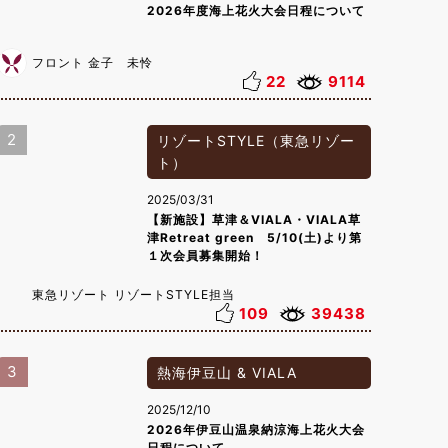
2026年度海上花火大会日程について
フロント 金子 未怜
22
9114
2
リゾートSTYLE（東急リゾー
ト）
2025/03/31
【新施設】草津＆VIALA・VIALA草
津Retreat green 5/10(土)より第
１次会員募集開始！
東急リゾート リゾートSTYLE担当
109
39438
3
熱海伊豆山 & VIALA
2025/12/10
2026年伊豆山温泉納涼海上花火大会
日程について