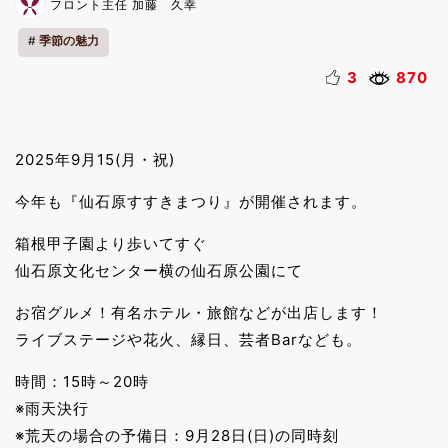
フロント主任 加藤 久幸
季節の魅力
3
870
2025年9月15(月・祝)
今年も『仙石原すすきまつり』が開催されます。
箱根甲子園より歩いてすぐ
仙石原文化センター横の仙石原公園にて
お宿グルメ！有名ホテル・旅館などが出店します！
ライブステージや花火、縁日、芸者Barなども。
時間：15時～20時
※雨天決行
※荒天の場合の予備日：9月28日(日)の同時刻