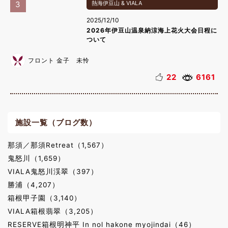
3
熱海伊豆山 & VIALA
2025/12/10
2026年伊豆山温泉納涼海上花火大会日程に
ついて
フロント 金子 未怜
22
6161
施設一覧（ブログ数）
那須／那須Retreat（1,567）
鬼怒川（1,659）
VIALA鬼怒川渓翠（397）
勝浦（4,207）
箱根甲子園（3,140）
VIALA箱根翡翠（3,205）
RESERVE箱根明神平 In nol hakone myojindai（46）