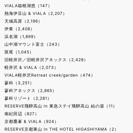
VIALA箱根湖悠（147）
熱海伊豆山 & VIALA（2,207）
天城高原（2,196）
伊東（2,408）
浜名湖（1,899）
山中湖マウント富士（243）
斑尾（1,045）
旧軽井沢／旧軽井沢アネックス（2,428）
軽井沢 & VIALA（2,073）
VIALA軽井沢Retreat creek/garden（474）
蓼科（3,251）
蓼科アネックス（2,865）
蓼科リゾート（2,281）
RESERVE飛騨高山 In 東急ステイ飛騨高山 結の湯（11）
南紀田辺（827）
京都鷹峯 & VIALA（924）
RESERVE京都東山 In THE HOTEL HIGASHIYAMA（2）