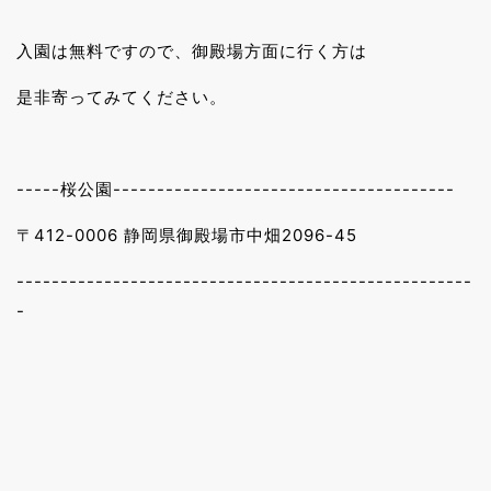
入園は無料ですので、御殿場方面に行く方は
是非寄ってみてください。
-----桜公園---------------------------------------
〒412-0006 静岡県御殿場市中畑2096-45
----------------------------------------------------
-