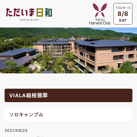
TODAY IS
8/8
SAT
VIALA箱根翡翠
ソロキャンプ△
2021/09/23