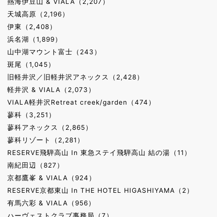
熱海伊豆山 & VIALA（2,207）
天城高原（2,196）
伊東（2,408）
浜名湖（1,899）
山中湖マウント富士（243）
斑尾（1,045）
旧軽井沢／旧軽井沢アネックス（2,428）
軽井沢 & VIALA（2,073）
VIALA軽井沢Retreat creek/garden（474）
蓼科（3,251）
蓼科アネックス（2,865）
蓼科リゾート（2,281）
RESERVE飛騨高山 In 東急ステイ飛騨高山 結の湯（11）
南紀田辺（827）
京都鷹峯 & VIALA（924）
RESERVE京都東山 In THE HOTEL HIGASHIYAMA（2）
有馬六彩 & VIALA（956）
ハーヴェストクラブ事務局（7）