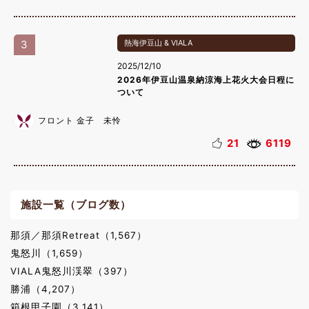
3
熱海伊豆山 & VIALA
2025/12/10
2026年伊豆山温泉納涼海上花火大会日程に
ついて
フロント 金子 未怜
21
6119
施設一覧（ブログ数）
那須／那須Retreat（1,567）
鬼怒川（1,659）
VIALA鬼怒川渓翠（397）
勝浦（4,207）
箱根甲子園（3,141）