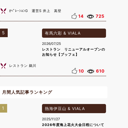
ｵﾍﾟﾚｰｼｮﾝG 運営S 井上 嵩登
14
725
5
有馬六彩 & VIALA
2026/07/25
レストラン リニューアルオープンの
お知らせ【ブッフェ】
レストラン 鵜川
10
610
月間人気記事ランキング
1
熱海伊豆山 & VIALA
2025/11/27
2026年度海上花火大会日程について