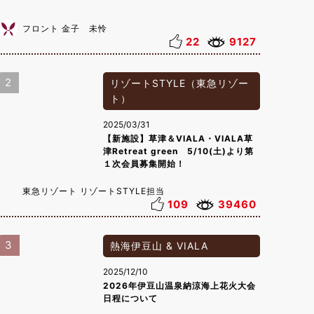
フロント 金子 未怜
22
9127
2
リゾートSTYLE（東急リゾー
ト）
2025/03/31
【新施設】草津＆VIALA・VIALA草
津Retreat green 5/10(土)より第
１次会員募集開始！
東急リゾート リゾートSTYLE担当
109
39460
3
熱海伊豆山 & VIALA
2025/12/10
2026年伊豆山温泉納涼海上花火大会
日程について