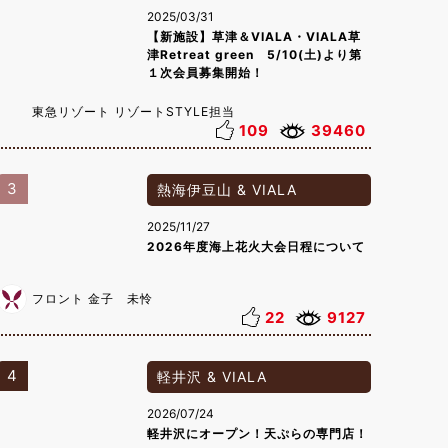
2025/03/31
【新施設】草津＆VIALA・VIALA草
津Retreat green 5/10(土)より第
１次会員募集開始！
東急リゾート リゾートSTYLE担当
109
39460
3
熱海伊豆山 & VIALA
2025/11/27
2026年度海上花火大会日程について
フロント 金子 未怜
22
9127
4
軽井沢 & VIALA
2026/07/24
軽井沢にオープン！天ぷらの専門店！