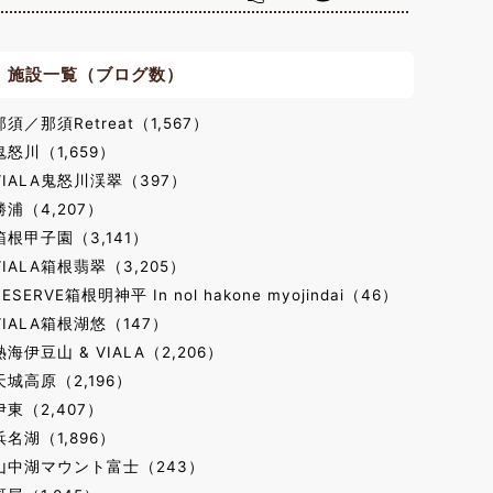
施設一覧（ブログ数）
那須／那須Retreat（1,567）
鬼怒川（1,659）
VIALA鬼怒川渓翠（397）
勝浦（4,207）
箱根甲子園（3,141）
VIALA箱根翡翠（3,205）
RESERVE箱根明神平 In nol hakone myojindai（46）
VIALA箱根湖悠（147）
熱海伊豆山 & VIALA（2,206）
天城高原（2,196）
伊東（2,407）
浜名湖（1,896）
山中湖マウント富士（243）