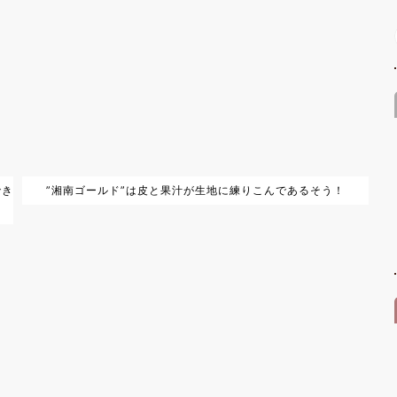
でき
”湘南ゴールド”は皮と果汁が生地に練りこんであるそう！