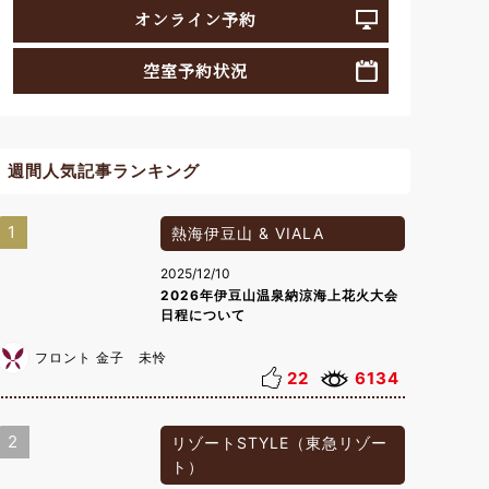
オンライン予約
空室予約状況
週間人気記事ランキング
1
熱海伊豆山 & VIALA
2025/12/10
2026年伊豆山温泉納涼海上花火大会
日程について
フロント 金子 未怜
22
6134
2
リゾートSTYLE（東急リゾー
ト）