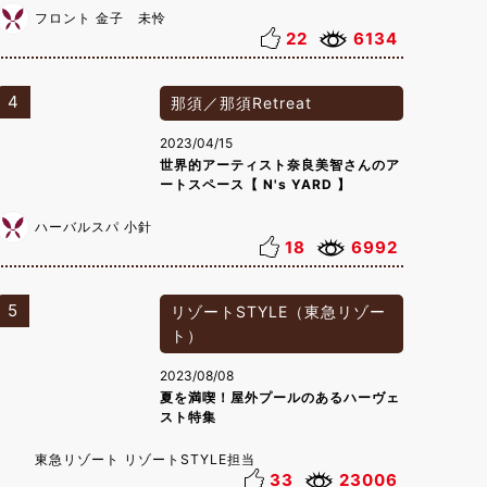
フロント 金子 未怜
22
6134
4
那須／那須Retreat
2023/04/15
世界的アーティスト奈良美智さんのア
ートスペース【 N's YARD 】
ハーバルスパ 小針
18
6992
5
リゾートSTYLE（東急リゾー
ト）
2023/08/08
夏を満喫！屋外プールのあるハーヴェ
スト特集
東急リゾート リゾートSTYLE担当
33
23006