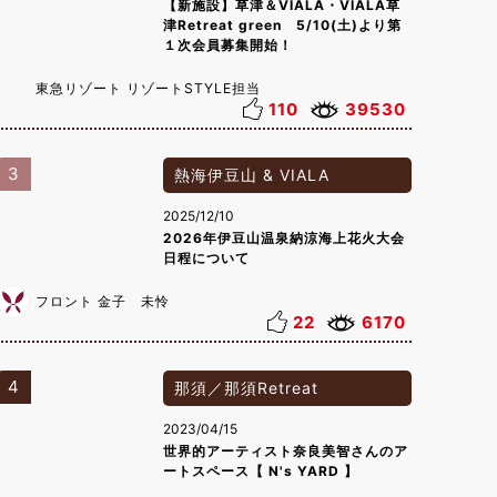
【新施設】草津＆VIALA・VIALA草
津Retreat green 5/10(土)より第
１次会員募集開始！
東急リゾート リゾートSTYLE担当
110
39530
3
熱海伊豆山 & VIALA
2025/12/10
2026年伊豆山温泉納涼海上花火大会
日程について
フロント 金子 未怜
22
6170
4
那須／那須Retreat
2023/04/15
世界的アーティスト奈良美智さんのア
ートスペース【 N's YARD 】