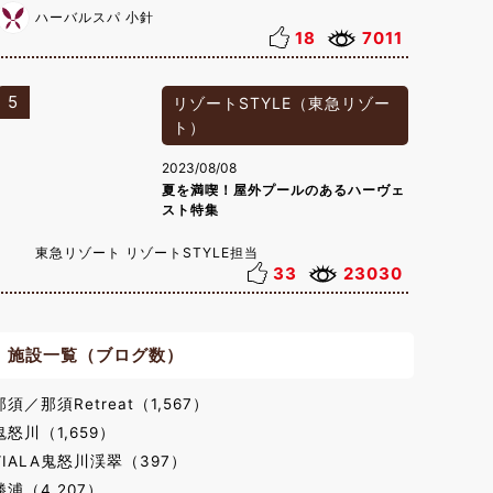
ハーバルスパ 小針
18
7011
5
リゾートSTYLE（東急リゾー
ト）
2023/08/08
夏を満喫！屋外プールのあるハーヴェ
スト特集
東急リゾート リゾートSTYLE担当
33
23030
施設一覧（ブログ数）
那須／那須Retreat（1,567）
鬼怒川（1,659）
VIALA鬼怒川渓翠（397）
勝浦（4,207）