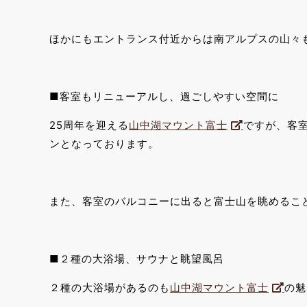
ほかにもエントランス付近からは南アルプスの山々
■客室もリニューアルし、過ごしやすい空間に
25周年を迎える
山中湖マウント富士
ですが、客
ンとなっております。
また、客室のバルコニーに出ると富士山を眺めるこ
■２種の大浴場、サウナと眺望風呂
２種の大浴場があるのも
山中湖マウント富士
の魅