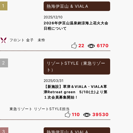
1
熱海伊豆山 & VIALA
2025/12/10
2026年伊豆山温泉納涼海上花火大会
日程について
フロント 金子 未怜
22
6170
2
リゾートSTYLE（東急リゾー
ト）
2025/03/31
【新施設】草津＆VIALA・VIALA草
津Retreat green 5/10(土)より第
１次会員募集開始！
東急リゾート リゾートSTYLE担当
110
39530
3
熱海伊豆山 & VIALA