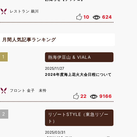
レストラン 鵜川
10
624
月間人気記事ランキング
1
熱海伊豆山 & VIALA
2025/11/27
2026年度海上花火大会日程について
フロント 金子 未怜
22
9166
2
リゾートSTYLE（東急リゾー
ト）
2025/03/31