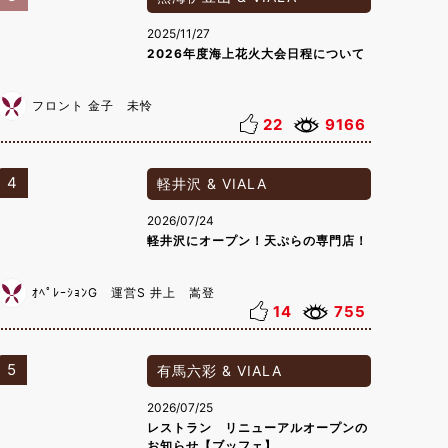
2025/11/27
2026年度海上花火大会日程について
フロント 金子 未怜
22
9166
4
軽井沢 & VIALA
2026/07/24
軽井沢にオープン！天ぷらの専門店！
ｵﾍﾟﾚｰｼｮﾝG 運営S 井上 嵩登
14
755
5
有馬六彩 & VIALA
2026/07/25
レストラン リニューアルオープンの
お知らせ【ブッフェ】