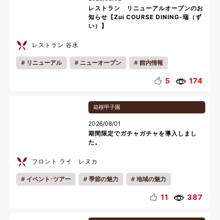
レストラン リニューアルオープンのお
知らせ【Zui COURSE DINING-瑞（ず
い）】
レストラン 谷水
リニューアル
ニューオープン
館内情報
ディナー
おいしい魅力
お知らせ
夏休み
5
174
料理
箱根甲子園
2026/08/01
期間限定でガチャガチャを導入しまし
た。
フロント ライ レヌカ
イベント･ツアー
季節の魅力
地域の魅力
館内情報
雨の日おすすめ
会員様の過ごし方
11
387
お知らせ
夏休み