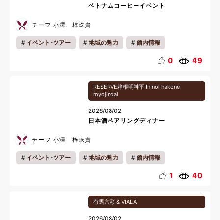
ベトナムコーヒーイベント
チーフ 小澤 梓珠貴
イベント･ツアー
地域の魅力
館内情報
スタッフ紹介
0
49
RESERVE箱根明神平 In nol hakone
myojindai
2026/08/02
日本酒ペアリングディナー
チーフ 小澤 梓珠貴
イベント･ツアー
地域の魅力
館内情報
お酒めぐり
ディナー
1
40
有馬六彩 & VIALA
2026/08/02