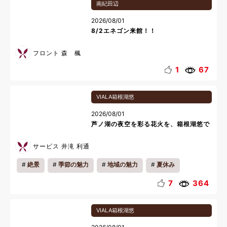
南紀田辺
2026/08/01
8/2エネゴン来館！！
フロント 森 楓
1
67
VIALA箱根湖悠
2026/08/01
芦ノ湖の夜空を彩る花火を、箱根湖悠で
サービス 井滝 利通
絶景
季節の魅力
地域の魅力
夏休み
7
364
VIALA箱根湖悠