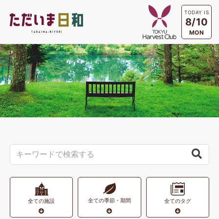
TODAY IS
8/10
MON
全ての季節・期間
全ての施設
全てのタグ