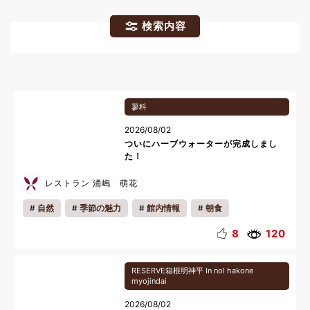
検索内容
蓼科
2026/08/02
ついにハーブウォーターが完成しまし
た！
レストラン 涌嶋 萌花
自然
季節の魅力
館内情報
朝食
おいしい魅力
お知らせ
料理
8
120
RESERVE箱根明神平 In nol hakone
myojindai
2026/08/02