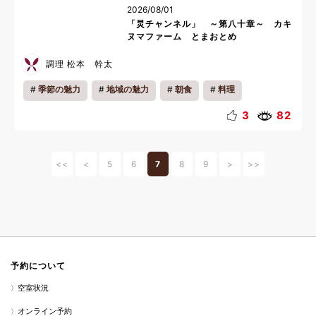
2026/08/01
「炅チャンネル」 ～第八十章～ カキ
ヌマファーム とまおとめ
調理 松本 幹太
季節の魅力
地域の魅力
朝食
料理
3
82
<<
<
5
6
7
8
9
>
>>
予約について
空室状況
オンライン予約