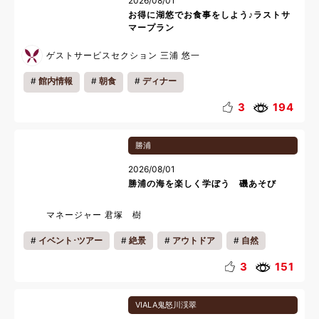
2026/08/01
お得に湖悠でお食事をしよう♪ラストサ
マープラン
ゲストサービスセクション 三浦 悠一
館内情報
朝食
ディナー
3
194
勝浦
2026/08/01
勝浦の海を楽しく学ぼう 磯あそび
マネージャー 君塚 樹
イベント･ツアー
絶景
アウトドア
自然
海
季節の魅力
地域の魅力
キッズ
3
151
カップル
ファミリー
一人旅
リフレッシュ
VIALA鬼怒川渓翠