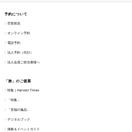
予約について
空室状況
オンライン予約
電話予約
法人予約（代行）
法人会員ご担当者様へ
「旅」のご提案
特集｜Harvest Times
「特集」
「至福の逸品」
デジタルブック
体験＆イベントガイド