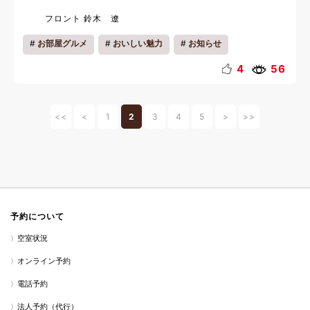
フロント 鈴木 遼
お部屋グルメ
おいしい魅力
お知らせ
4
56
<<
<
1
2
3
4
5
>
>>
予約について
空室状況
オンライン予約
電話予約
法人予約（代行）