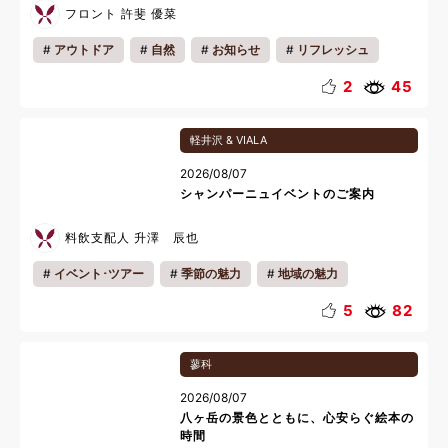
フロント 許斐 優菜
アウトドア
自然
お知らせ
リフレッシュ
夏休み
2
45
軽井沢 & VIALA
2026/08/07
シャンパーニュイベントのご案内
料飲支配人 升澤 辰也
イベント･ツアー
季節の魅力
地域の魅力
ランチ
おいしい魅力
料理長
リフレッシュ
5
82
料理
蓼科
2026/08/07
八ヶ岳の景色とともに、心安らぐ絵本の
時間