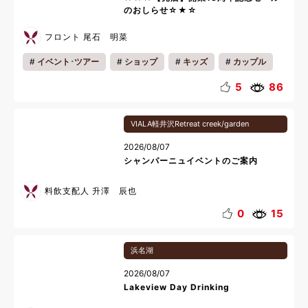
のおしらせ☆★☆
フロント 尾石 明菜
イベント･ツアー
ショップ
キッズ
カップル
ファミリー
一人旅
ギフト
5
86
VIALA軽井沢Retreat creek/garden
2026/08/07
シャンパーニュイベントのご案内
料飲支配人 升澤 辰也
0
15
浜名湖
2026/08/07
Lakeview Day Drinking