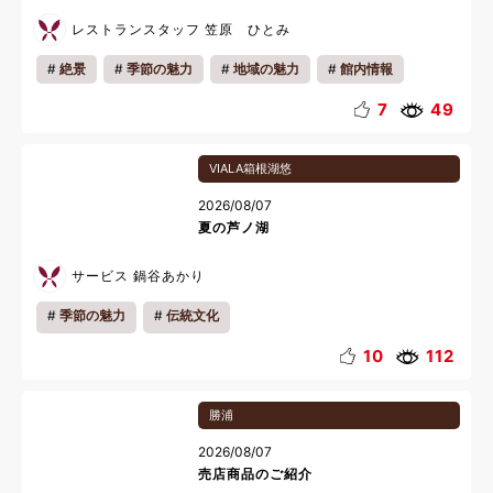
レストランスタッフ 笠原 ひとみ
絶景
季節の魅力
地域の魅力
館内情報
雨の日おすすめ
会員様の過ごし方
お知らせ
7
49
キッズ
カップル
ファミリー
一人旅
VIALA箱根湖悠
リラックス
雨の日
夏休み
2026/08/07
夏の芦ノ湖
サービス 鍋谷あかり
季節の魅力
伝統文化
10
112
勝浦
2026/08/07
売店商品のご紹介