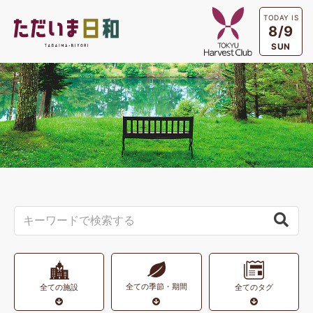
TODAY IS
8/9
SUN
全ての季節・期間
全ての施設
全てのタグ