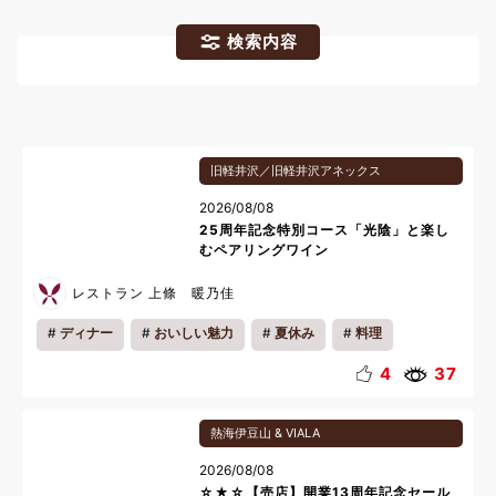
検索内容
旧軽井沢／旧軽井沢アネックス
2026/08/08
25周年記念特別コース「光陰」と楽し
むペアリングワイン
レストラン 上條 暖乃佳
ディナー
おいしい魅力
夏休み
料理
4
37
熱海伊豆山 & VIALA
2026/08/08
☆★☆【売店】開業13周年記念セール