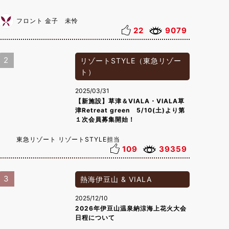
フロント 金子 未怜
22
9079
2
リゾートSTYLE（東急リゾー
ト）
2025/03/31
【新施設】草津＆VIALA・VIALA草
津Retreat green 5/10(土)より第
１次会員募集開始！
東急リゾート リゾートSTYLE担当
109
39359
3
熱海伊豆山 & VIALA
2025/12/10
2026年伊豆山温泉納涼海上花火大会
日程について