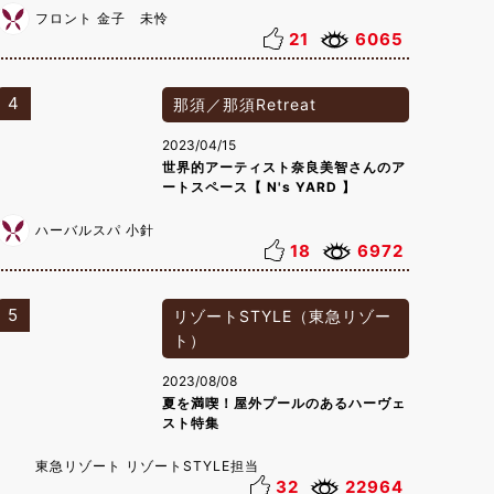
フロント 金子 未怜
21
6065
4
那須／那須Retreat
2023/04/15
世界的アーティスト奈良美智さんのア
ートスペース【 N's YARD 】
ハーバルスパ 小針
18
6972
5
リゾートSTYLE（東急リゾー
ト）
2023/08/08
夏を満喫！屋外プールのあるハーヴェ
スト特集
東急リゾート リゾートSTYLE担当
32
22964