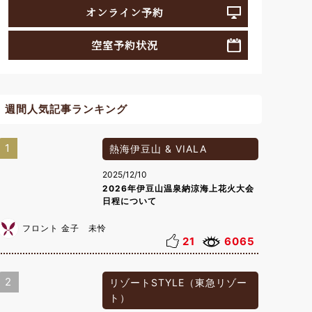
オンライン予約
空室予約状況
週間人気記事ランキング
1
熱海伊豆山 & VIALA
2025/12/10
2026年伊豆山温泉納涼海上花火大会
日程について
フロント 金子 未怜
21
6065
2
リゾートSTYLE（東急リゾー
ト）