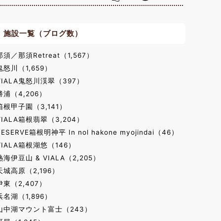
施設一覧（ブログ数）
那須／那須Retreat（1,567）
鬼怒川（1,659）
VIALA鬼怒川渓翠（397）
勝浦（4,206）
箱根甲子園（3,141）
VIALA箱根翡翠（3,204）
RESERVE箱根明神平 In nol hakone myojindai（46）
VIALA箱根湖悠（146）
熱海伊豆山 & VIALA（2,205）
天城高原（2,196）
伊東（2,407）
浜名湖（1,896）
山中湖マウント富士（243）