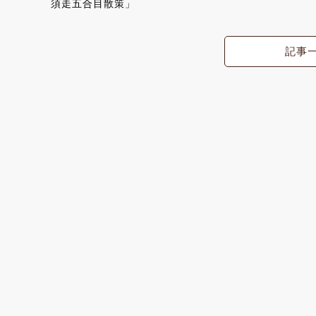
須走五合目散策」
記事