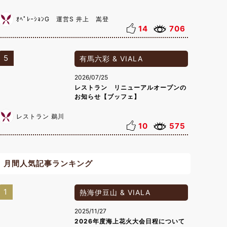
ｵﾍﾟﾚｰｼｮﾝG 運営S 井上 嵩登
14
706
5
有馬六彩 & VIALA
2026/07/25
レストラン リニューアルオープンの
お知らせ【ブッフェ】
レストラン 鵜川
10
575
月間人気記事ランキング
1
熱海伊豆山 & VIALA
2025/11/27
2026年度海上花火大会日程について