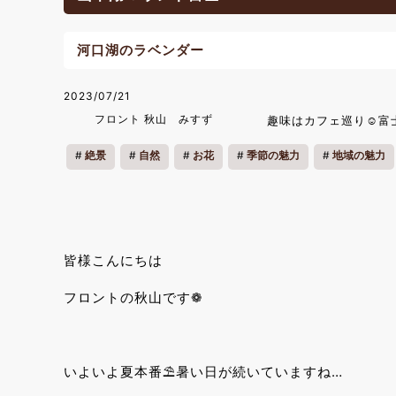
河口湖のラベンダー
2023/07/21
フロント 秋山 みすず
趣味はカフェ巡り☺富
絶景
自然
お花
季節の魅力
地域の魅力
皆様こんにちは
フロントの秋山です❁
いよいよ夏本番⛱暑い日が続いていますね…