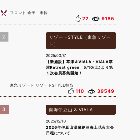
フロント 金子 未怜
22
9185
2
リゾートSTYLE（東急リゾー
ト）
2025/03/31
【新施設】草津＆VIALA・VIALA草
津Retreat green 5/10(土)より第
１次会員募集開始！
東急リゾート リゾートSTYLE担当
110
39549
3
熱海伊豆山 & VIALA
2025/12/10
2026年伊豆山温泉納涼海上花火大会
日程について