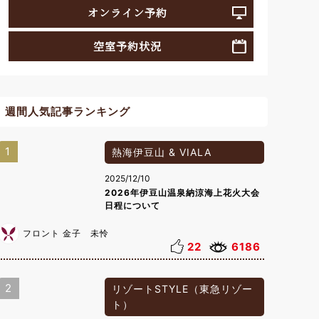
オンライン予約
空室予約状況
週間人気記事ランキング
1
熱海伊豆山 & VIALA
2025/12/10
2026年伊豆山温泉納涼海上花火大会
日程について
フロント 金子 未怜
22
6186
2
リゾートSTYLE（東急リゾー
ト）