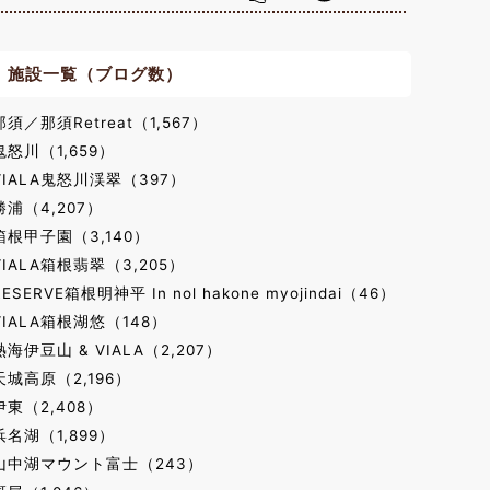
施設一覧（ブログ数）
那須／那須Retreat（1,567）
鬼怒川（1,659）
VIALA鬼怒川渓翠（397）
勝浦（4,207）
箱根甲子園（3,140）
VIALA箱根翡翠（3,205）
RESERVE箱根明神平 In nol hakone myojindai（46）
VIALA箱根湖悠（148）
熱海伊豆山 & VIALA（2,207）
天城高原（2,196）
伊東（2,408）
浜名湖（1,899）
山中湖マウント富士（243）