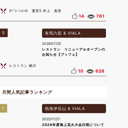
ｵﾍﾟﾚｰｼｮﾝG 運営S 井上 嵩登
14
761
5
有馬六彩 & VIALA
2026/07/25
レストラン リニューアルオープンの
お知らせ【ブッフェ】
レストラン 鵜川
10
626
月間人気記事ランキング
1
熱海伊豆山 & VIALA
2025/11/27
2026年度海上花火大会日程について