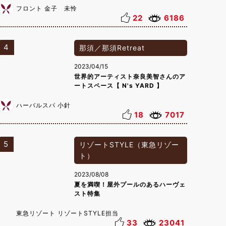
フロント 金子 未怜
22
6186
4
那須／那須Retreat
2023/04/15
世界的アーティスト奈良美智さんのア
ートスペース【 N's YARD 】
ハーバルスパ 小針
18
7017
5
リゾートSTYLE（東急リゾー
ト）
2023/08/08
夏を満喫！屋外プールのあるハーヴェ
スト特集
東急リゾート リゾートSTYLE担当
33
23041