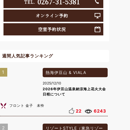
0267-31-5381
TEL.
オンライン予約
空室予約状況
週間人気記事ランキング
1
熱海伊豆山 & VIALA
2025/12/10
2026年伊豆山温泉納涼海上花火大会
日程について
フロント 金子 未怜
22
6243
2
リゾートSTYLE（東急リゾー