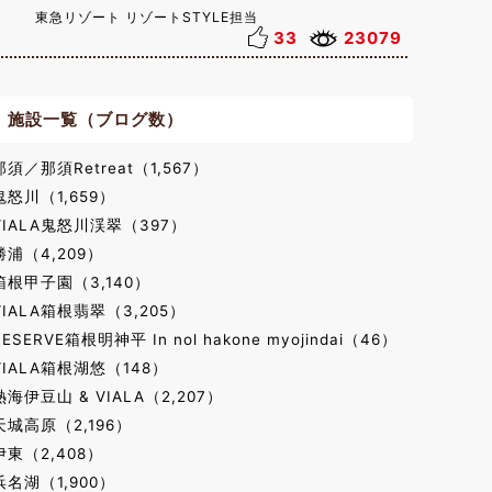
東急リゾート リゾートSTYLE担当
33
23079
施設一覧（ブログ数）
那須／那須Retreat（1,567）
鬼怒川（1,659）
VIALA鬼怒川渓翠（397）
勝浦（4,209）
箱根甲子園（3,140）
VIALA箱根翡翠（3,205）
RESERVE箱根明神平 In nol hakone myojindai（46）
VIALA箱根湖悠（148）
熱海伊豆山 & VIALA（2,207）
天城高原（2,196）
伊東（2,408）
浜名湖（1,900）