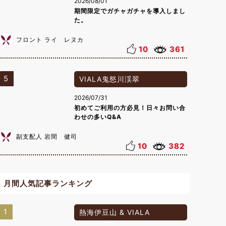
2026/08/01
期間限定でガチャガチャを導入しまし
た。
フロント ライ レヌカ
10
361
5
VIALA鬼怒川渓翠
2026/07/31
初めてご利用の方必見！日々お問い合
わせの多いQ&A
副支配人 岩間 健司
10
382
月間人気記事ランキング
1
熱海伊豆山 & VIALA