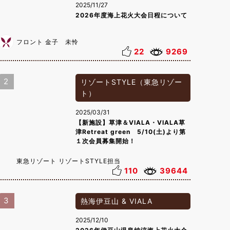
2025/11/27
2026年度海上花火大会日程について
フロント 金子 未怜
22
9269
2
リゾートSTYLE（東急リゾー
ト）
2025/03/31
【新施設】草津＆VIALA・VIALA草
津Retreat green 5/10(土)より第
１次会員募集開始！
東急リゾート リゾートSTYLE担当
110
39644
3
熱海伊豆山 & VIALA
2025/12/10