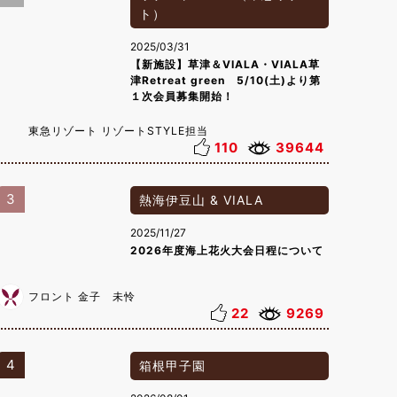
ト）
2025/03/31
【新施設】草津＆VIALA・VIALA草
津Retreat green 5/10(土)より第
１次会員募集開始！
東急リゾート リゾートSTYLE担当
110
39644
3
熱海伊豆山 & VIALA
2025/11/27
2026年度海上花火大会日程について
フロント 金子 未怜
22
9269
4
箱根甲子園