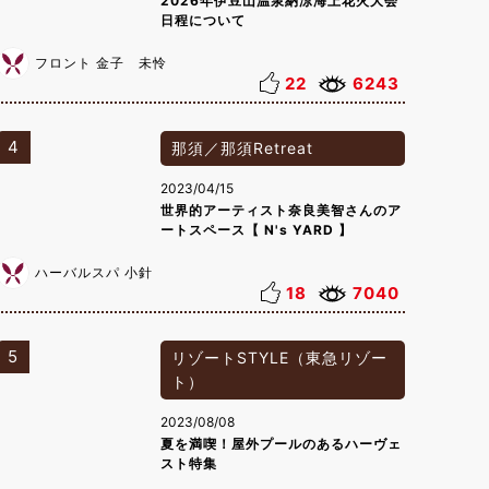
2026年伊豆山温泉納涼海上花火大会
日程について
フロント 金子 未怜
22
6243
4
那須／那須Retreat
2023/04/15
世界的アーティスト奈良美智さんのア
ートスペース【 N's YARD 】
ハーバルスパ 小針
18
7040
5
リゾートSTYLE（東急リゾー
ト）
2023/08/08
夏を満喫！屋外プールのあるハーヴェ
スト特集