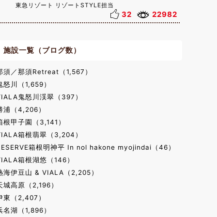
東急リゾート リゾートSTYLE担当
32
22982
施設一覧（ブログ数）
那須／那須Retreat（1,567）
鬼怒川（1,659）
VIALA鬼怒川渓翠（397）
勝浦（4,206）
箱根甲子園（3,141）
VIALA箱根翡翠（3,204）
RESERVE箱根明神平 In nol hakone myojindai（46）
VIALA箱根湖悠（146）
熱海伊豆山 & VIALA（2,205）
天城高原（2,196）
伊東（2,407）
浜名湖（1,896）