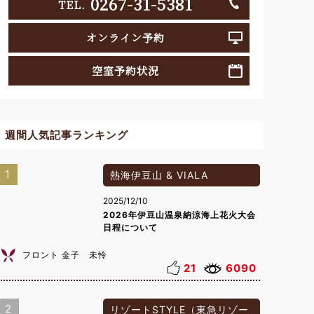
0267-31-5381
TEL.
オンライン予約
空室予約状況
週間人気記事ランキング
1
熱海伊豆山 & VIALA
2025/12/10
2026年伊豆山温泉納涼海上花火大会
日程について
フロント 金子 未怜
21
6090
2
リゾートSTYLE（東急リゾー