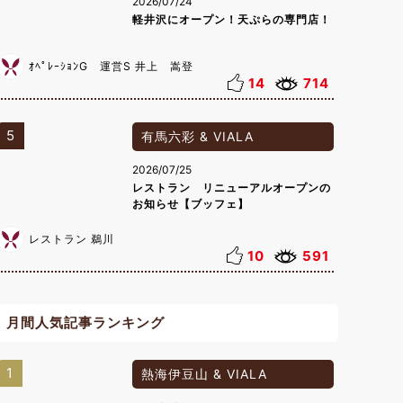
2026/07/24
軽井沢にオープン！天ぷらの専門店！
ｵﾍﾟﾚｰｼｮﾝG 運営S 井上 嵩登
14
714
5
有馬六彩 & VIALA
2026/07/25
レストラン リニューアルオープンの
お知らせ【ブッフェ】
レストラン 鵜川
10
591
月間人気記事ランキング
1
熱海伊豆山 & VIALA