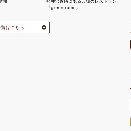
情報
軽井沢近隣にある穴場のレストラン
『green room』
一覧はこちら