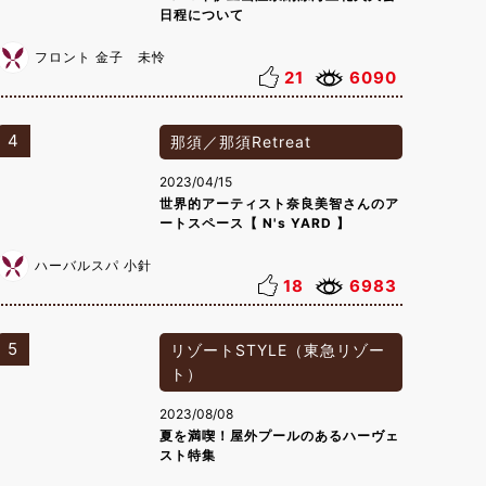
日程について
フロント 金子 未怜
21
6090
4
那須／那須Retreat
2023/04/15
世界的アーティスト奈良美智さんのア
ートスペース【 N's YARD 】
ハーバルスパ 小針
18
6983
5
リゾートSTYLE（東急リゾー
ト）
2023/08/08
夏を満喫！屋外プールのあるハーヴェ
スト特集