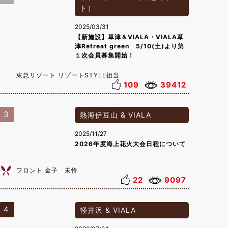
ト）
2025/03/31
【新施設】草津＆VIALA・VIALA草
津Retreat green 5/10(土)より第
１次会員募集開始！
東急リゾート リゾートSTYLE担当
109
39412
3
熱海伊豆山 & VIALA
2025/11/27
2026年度海上花火大会日程について
フロント 金子 未怜
22
9097
4
軽井沢 & VIALA