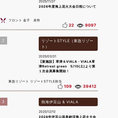
2025/11/27
2026年度海上花火大会日程について
フロント 金子 未怜
22
9097
2
リゾートSTYLE（東急リゾー
ト）
2025/03/31
【新施設】草津＆VIALA・VIALA草
津Retreat green 5/10(土)より第
１次会員募集開始！
東急リゾート リゾートSTYLE担当
109
39412
3
熱海伊豆山 & VIALA
2025/12/10
2026年伊豆山温泉納涼海上花火大会