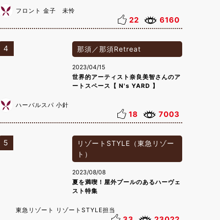
フロント 金子 未怜
22
6160
4
那須／那須Retreat
2023/04/15
世界的アーティスト奈良美智さんのア
ートスペース【 N's YARD 】
ハーバルスパ 小針
18
7003
5
リゾートSTYLE（東急リゾー
ト）
2023/08/08
夏を満喫！屋外プールのあるハーヴェ
スト特集
東急リゾート リゾートSTYLE担当
33
23022