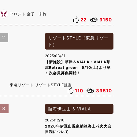
フロント 金子 未怜
22
9150
2
リゾートSTYLE（東急リゾー
ト）
2025/03/31
【新施設】草津＆VIALA・VIALA草
津Retreat green 5/10(土)より第
１次会員募集開始！
東急リゾート リゾートSTYLE担当
110
39510
3
熱海伊豆山 & VIALA
2025/12/10
2026年伊豆山温泉納涼海上花火大会
日程について