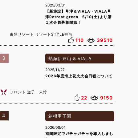
2025/03/31
【新施設】草津＆VIALA・VIALA草
津Retreat green 5/10(土)より第
１次会員募集開始！
東急リゾート リゾートSTYLE担当
110
39510
3
熱海伊豆山 & VIALA
2025/11/27
2026年度海上花火大会日程について
フロント 金子 未怜
22
9150
4
箱根甲子園
2026/08/01
期間限定でガチャガチャを導入しまし