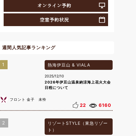
オンライン予約
空室予約状況
週間人気記事ランキング
1
熱海伊豆山 & VIALA
2025/12/10
2026年伊豆山温泉納涼海上花火大会
日程について
フロント 金子 未怜
22
6160
2
リゾートSTYLE（東急リゾー
ト）