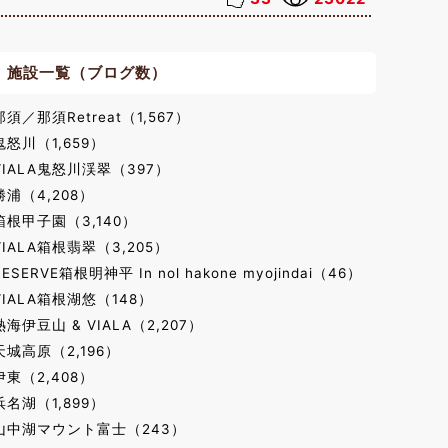
施設一覧（ブログ数）
那須／那須Retreat（1,567）
鬼怒川（1,659）
VIALA鬼怒川渓翠（397）
勝浦（4,208）
箱根甲子園（3,140）
VIALA箱根翡翠（3,205）
RESERVE箱根明神平 In nol hakone myojindai（46）
VIALA箱根湖悠（148）
熱海伊豆山 & VIALA（2,207）
天城高原（2,196）
伊東（2,408）
浜名湖（1,899）
山中湖マウント富士（243）