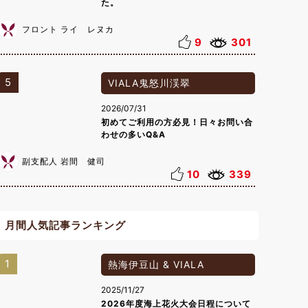
た。
フロント ライ レヌカ
9
301
5
VIALA鬼怒川渓翠
2026/07/31
初めてご利用の方必見！日々お問い合
わせの多いQ&A
副支配人 岩間 健司
10
339
月間人気記事ランキング
1
熱海伊豆山 & VIALA
2025/11/27
2026年度海上花火大会日程について