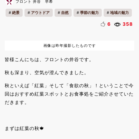
フロント 井谷 早希
絶景
アウトドア
自然
季節の魅力
地域の魅力
ペットと一緒
ランチ
カップル
ファミリー
6
358
一人旅
リフレッシュ
画像は昨年撮影したものです
皆様こんにちは、フロントの井谷です。
秋も深まり、空気が澄んできました。
秋といえば「紅葉」そして「食欲の秋」！ということで今
回はおすすめ紅葉スポットとお食事処をご紹介させていた
だきます。
まずは紅葉の秋🍁