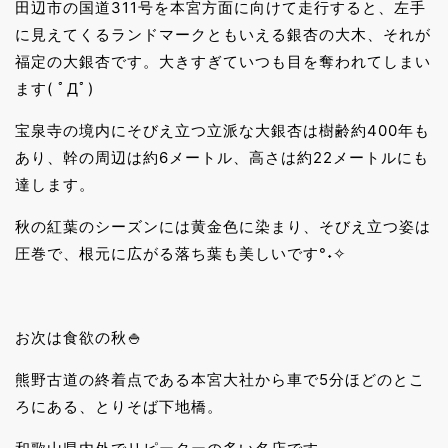
田辺市の国道311号を本宮方面に向けて走行すると、左手
に見えてくるランドマークともいえる銀杏の大木、それが
福定の大銀杏です。大きすぎていつも目を奪われてしまい
ます( ﾟДﾟ)
宝泉寺の境内にそびえ立つ立派な大銀杏は樹齢約400年も
あり、幹の周辺は約6メートル、高さは約22メートルにも
達します。
秋の紅葉のシーズンには黄金色に染まり、そびえ立つ姿は
圧巻で、根元に広がる落ち葉も美しいです°˖✧
お次は食欲の秋🍚
熊野古道の終着点である本宮大社から車で5分ほどのとこ
ろにある、とりそば下地橋。