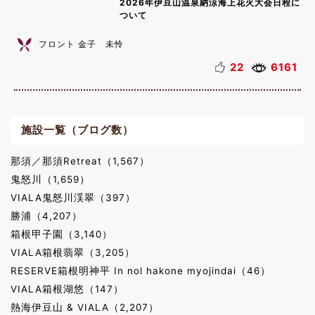
2026年伊豆山温泉納涼海上花火大会日程に
ついて
フロント 金子 未怜
22
6161
施設一覧（ブログ数）
那須／那須Retreat（1,567）
鬼怒川（1,659）
VIALA鬼怒川渓翠（397）
勝浦（4,207）
箱根甲子園（3,140）
VIALA箱根翡翠（3,205）
RESERVE箱根明神平 In nol hakone myojindai（46）
VIALA箱根湖悠（147）
熱海伊豆山 & VIALA（2,207）