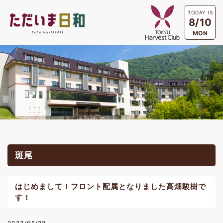
TODAY IS
8/10
MON
斑尾
はじめまして！フロント配属となりました髙畑駿樹で
す！