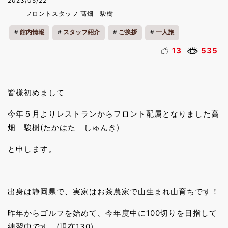
2023/05/22
フロントスタッフ 髙畑 駿樹
館内情報
スタッフ紹介
ご挨拶
一人旅
13
535
皆様初めまして
今年５月よりレストランからフロント配属となりました高
畑 駿樹(たかはた しゅんき)
と申します。
出身は静岡県で、実家はお茶農家で山生まれ山育ちです！
昨年からゴルフを始めて、今年度中に100切りを目指して
練習中です。(現在130)