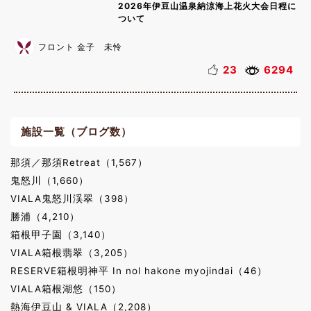
2026年伊豆山温泉納涼海上花火大会日程に
ついて
フロント 金子 未怜
23
6294
施設一覧（ブログ数）
那須／那須Retreat（1,567）
鬼怒川（1,660）
VIALA鬼怒川渓翠（398）
勝浦（4,210）
箱根甲子園（3,140）
VIALA箱根翡翠（3,205）
RESERVE箱根明神平 In nol hakone myojindai（46）
VIALA箱根湖悠（150）
熱海伊豆山 & VIALA（2,208）