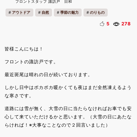
フロントスタッフ 諏訪戸 日和
アウトドア
自然
季節の魅力
のりもの
ウィンタースポーツ
キッズ
カップル
ファミリー
5
278
リフレッシュ
皆様こんにちは！
フロントの諏訪戸です。
最近斑尾は晴れの日が続いております。
しかし日中はポカポカ暖かくても夜はまだ全然凍えるよう
な寒さです。
道路には雪が無く、大雪の日に当たらなければお車でも安
心して来ていただけるかと思います。（大雪の日にあたな
らければ！※大事なことなので２回言いました）