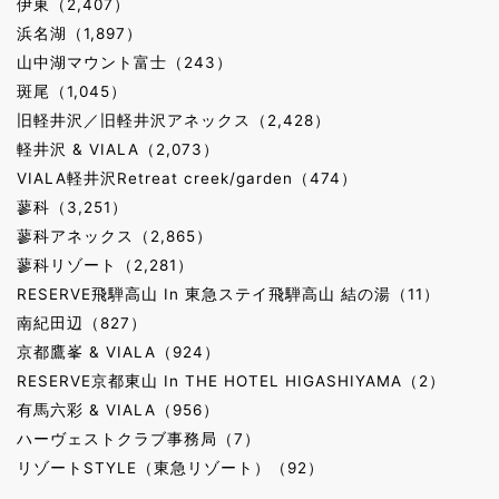
伊東（2,407）
浜名湖（1,897）
山中湖マウント富士（243）
斑尾（1,045）
旧軽井沢／旧軽井沢アネックス（2,428）
軽井沢 & VIALA（2,073）
VIALA軽井沢Retreat creek/garden（474）
蓼科（3,251）
蓼科アネックス（2,865）
蓼科リゾート（2,281）
RESERVE飛騨高山 In 東急ステイ飛騨高山 結の湯（11）
南紀田辺（827）
京都鷹峯 & VIALA（924）
RESERVE京都東山 In THE HOTEL HIGASHIYAMA（2）
有馬六彩 & VIALA（956）
ハーヴェストクラブ事務局（7）
リゾートSTYLE（東急リゾート）（92）