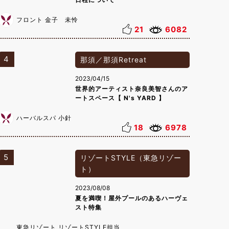
フロント 金子 未怜
21
6082
4
那須／那須Retreat
2023/04/15
世界的アーティスト奈良美智さんのア
ートスペース【 N's YARD 】
ハーバルスパ 小針
18
6978
5
リゾートSTYLE（東急リゾー
ト）
2023/08/08
夏を満喫！屋外プールのあるハーヴェ
スト特集
東急リゾート リゾートSTYLE担当