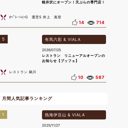
軽井沢にオープン！天ぷらの専門店！
ｵﾍﾟﾚｰｼｮﾝG 運営S 井上 嵩登
14
714
5
有馬六彩 & VIALA
2026/07/25
レストラン リニューアルオープンの
お知らせ【ブッフェ】
レストラン 鵜川
10
587
月間人気記事ランキング
1
熱海伊豆山 & VIALA
2025/11/27