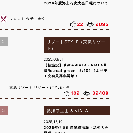
2026年度海上花火大会日程について
フロント 金子 未怜
22
9095
2
リゾートSTYLE（東急リゾー
ト）
2025/03/31
【新施設】草津＆VIALA・VIALA草
津Retreat green 5/10(土)より第
１次会員募集開始！
東急リゾート リゾートSTYLE担当
109
39408
3
熱海伊豆山 & VIALA
2025/12/10
2026年伊豆山温泉納涼海上花火大会
日程について