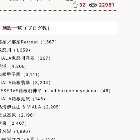
32
22981
施設一覧（ブログ数）
那須／那須Retreat（1,567）
鬼怒川（1,659）
VIALA鬼怒川渓翠（397）
勝浦（4,206）
箱根甲子園（3,141）
VIALA箱根翡翠（3,204）
RESERVE箱根明神平 In nol hakone myojindai（46）
VIALA箱根湖悠（146）
熱海伊豆山 & VIALA（2,205）
天城高原（2,196）
伊東（2,407）
浜名湖（1,896）
山中湖マウント富士（243）