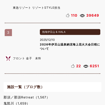
東急リゾート リゾートSTYLE担当
110
39649
3
熱海伊豆山 & VIALA
2025/12/10
2026年伊豆山温泉納涼海上花火大会日程に
ついて
フロント 金子 未怜
22
6251
施設一覧（ブログ数）
那須／那須Retreat（1,567）
鬼怒川（1,659）