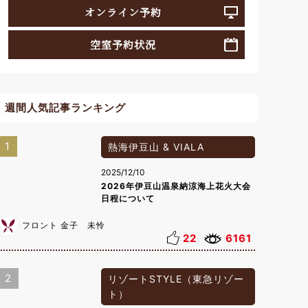
オンライン予約
空室予約状況
週間人気記事ランキング
1
熱海伊豆山 & VIALA
2025/12/10
2026年伊豆山温泉納涼海上花火大会
日程について
フロント 金子 未怜
22
6161
2
リゾートSTYLE（東急リゾー
ト）