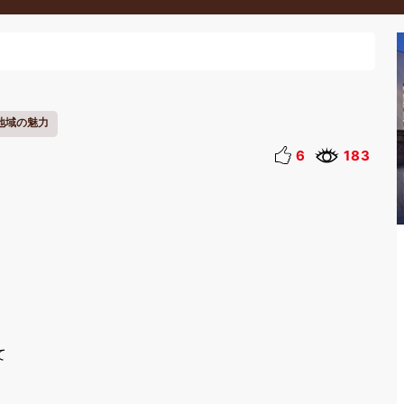
地域の魅力
6
183
て