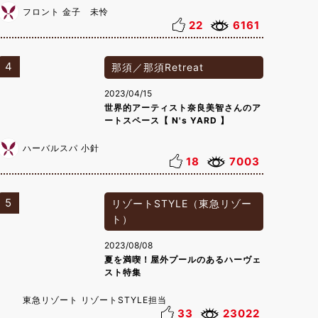
フロント 金子 未怜
22
6161
4
那須／那須Retreat
2023/04/15
世界的アーティスト奈良美智さんのア
ートスペース【 N's YARD 】
ハーバルスパ 小針
18
7003
5
リゾートSTYLE（東急リゾー
ト）
2023/08/08
夏を満喫！屋外プールのあるハーヴェ
スト特集
東急リゾート リゾートSTYLE担当
33
23022