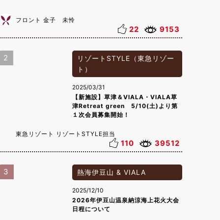
フロント 金子 未怜
22
9153
2
リゾートSTYLE（東急リゾー
ト）
2025/03/31
【新施設】草津＆VIALA・VIALA草
津Retreat green 5/10(土)より第
１次会員募集開始！
東急リゾート リゾートSTYLE担当
110
39512
3
熱海伊豆山 & VIALA
2025/12/10
2026年伊豆山温泉納涼海上花火大会
日程について