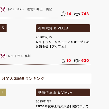
ｵﾍﾟﾚｰｼｮﾝG 運営S 井上 嵩登
14
743
5
有馬六彩 & VIALA
2026/07/25
レストラン リニューアルオープンの
お知らせ【ブッフェ】
レストラン 鵜川
10
620
月間人気記事ランキング
1
熱海伊豆山 & VIALA
2025/11/27
2026年度海上花火大会日程について