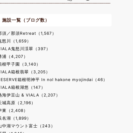
施設一覧（ブログ数）
那須／那須Retreat（1,567）
鬼怒川（1,659）
VIALA鬼怒川渓翠（397）
勝浦（4,207）
箱根甲子園（3,140）
VIALA箱根翡翠（3,205）
RESERVE箱根明神平 In nol hakone myojindai（46）
VIALA箱根湖悠（147）
熱海伊豆山 & VIALA（2,207）
天城高原（2,196）
伊東（2,408）
浜名湖（1,899）
山中湖マウント富士（243）