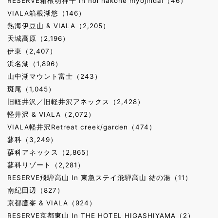
RESERVE箱根明神平 In nol hakone myojindai（46）
VIALA箱根湖悠（146）
熱海伊豆山 & VIALA（2,205）
天城高原（2,196）
伊東（2,407）
浜名湖（1,896）
山中湖マウント富士（243）
斑尾（1,045）
旧軽井沢／旧軽井沢アネックス（2,428）
軽井沢 & VIALA（2,072）
VIALA軽井沢Retreat creek/garden（474）
蓼科（3,249）
蓼科アネックス（2,865）
蓼科リゾート（2,281）
RESERVE飛騨高山 In 東急ステイ飛騨高山 結の湯（11）
南紀田辺（827）
京都鷹峯 & VIALA（924）
RESERVE京都東山 In THE HOTEL HIGASHIYAMA（2）