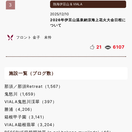
3
熱海伊豆山 & VIALA
2025/12/10
2026年伊豆山温泉納涼海上花火大会日程に
ついて
フロント 金子 未怜
21
6107
施設一覧（ブログ数）
那須／那須Retreat（1,567）
鬼怒川（1,659）
VIALA鬼怒川渓翠（397）
勝浦（4,206）
箱根甲子園（3,141）
VIALA箱根翡翠（3,204）