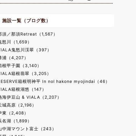
施設一覧（ブログ数）
那須／那須Retreat（1,567）
鬼怒川（1,659）
VIALA鬼怒川渓翠（397）
勝浦（4,207）
箱根甲子園（3,140）
VIALA箱根翡翠（3,205）
RESERVE箱根明神平 In nol hakone myojindai（46）
VIALA箱根湖悠（147）
熱海伊豆山 & VIALA（2,207）
天城高原（2,196）
伊東（2,408）
浜名湖（1,899）
山中湖マウント富士（243）