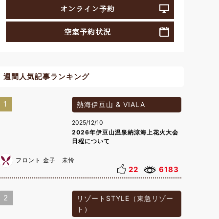
オンライン予約
空室予約状況
週間人気記事ランキング
1
熱海伊豆山 & VIALA
2025/12/10
2026年伊豆山温泉納涼海上花火大会
日程について
フロント 金子 未怜
22
6183
2
リゾートSTYLE（東急リゾー
ト）