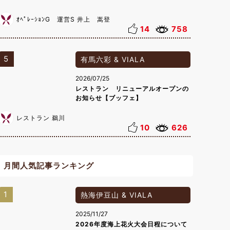
ｵﾍﾟﾚｰｼｮﾝG 運営S 井上 嵩登
14
758
5
有馬六彩 & VIALA
2026/07/25
レストラン リニューアルオープンの
お知らせ【ブッフェ】
レストラン 鵜川
10
626
月間人気記事ランキング
1
熱海伊豆山 & VIALA
2025/11/27
2026年度海上花火大会日程について