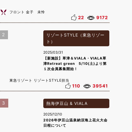
フロント 金子 未怜
22
9172
2
リゾートSTYLE（東急リゾー
ト）
2025/03/31
【新施設】草津＆VIALA・VIALA草
津Retreat green 5/10(土)より第
１次会員募集開始！
東急リゾート リゾートSTYLE担当
110
39541
3
熱海伊豆山 & VIALA
2025/12/10
2026年伊豆山温泉納涼海上花火大会
日程について