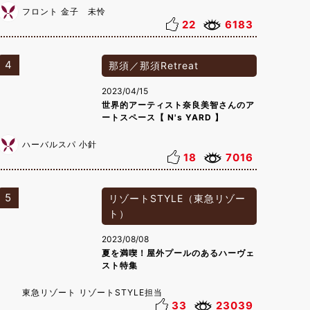
フロント 金子 未怜
22
6183
4
那須／那須Retreat
2023/04/15
世界的アーティスト奈良美智さんのア
ートスペース【 N's YARD 】
ハーバルスパ 小針
18
7016
5
リゾートSTYLE（東急リゾー
ト）
2023/08/08
夏を満喫！屋外プールのあるハーヴェ
スト特集
東急リゾート リゾートSTYLE担当
33
23039