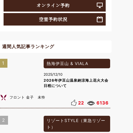
オンライン予約
空室予約状況
週間人気記事ランキング
1
熱海伊豆山 & VIALA
2025/12/10
2026年伊豆山温泉納涼海上花火大会
日程について
フロント 金子 未怜
22
6136
2
リゾートSTYLE（東急リゾー
ト）