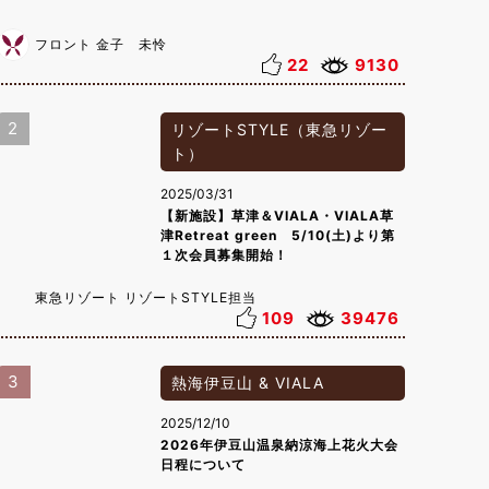
フロント 金子 未怜
22
9130
2
リゾートSTYLE（東急リゾー
ト）
2025/03/31
【新施設】草津＆VIALA・VIALA草
津Retreat green 5/10(土)より第
１次会員募集開始！
東急リゾート リゾートSTYLE担当
109
39476
3
熱海伊豆山 & VIALA
2025/12/10
2026年伊豆山温泉納涼海上花火大会
日程について