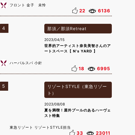
フロント 金子 未怜
22
6136
4
那須／那須Retreat
2023/04/15
世界的アーティスト奈良美智さんのア
ートスペース【 N's YARD 】
ハーバルスパ 小針
18
6995
5
リゾートSTYLE（東急リゾー
ト）
2023/08/08
夏を満喫！屋外プールのあるハーヴェ
スト特集
東急リゾート リゾートSTYLE担当
33
23011