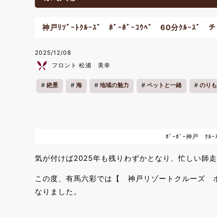
神戸ﾘｿﾞｰﾄｸﾙｰｽﾞ ﾎﾞｰﾎﾞｰｺｳﾍﾞ 60分ｸﾙｰｽ
2025/12/08
フロント 松浦 美幸
絶景
海
地域の魅力
ペットと一緒
のりも
ﾎﾞｰﾎﾞｰ神戸 ｸﾙ
気が付けば2025年も残りわずかとなり、忙しい師
この度、有馬六彩では【 神戸リゾートクルーズ 
なりました。