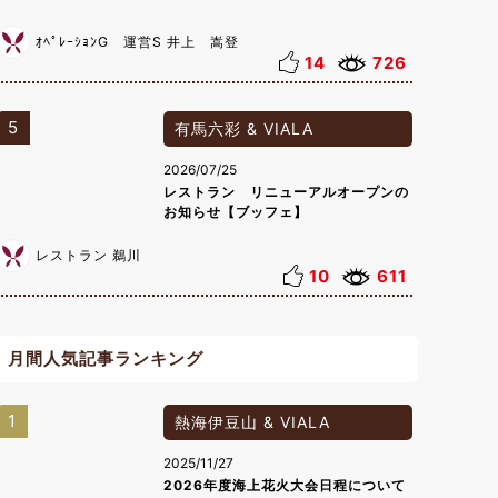
ｵﾍﾟﾚｰｼｮﾝG 運営S 井上 嵩登
14
726
5
有馬六彩 & VIALA
2026/07/25
レストラン リニューアルオープンの
お知らせ【ブッフェ】
レストラン 鵜川
10
611
月間人気記事ランキング
1
熱海伊豆山 & VIALA
2025/11/27
2026年度海上花火大会日程について