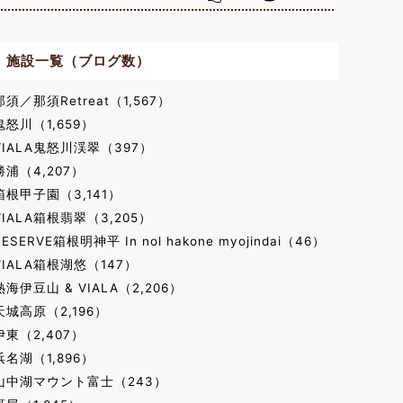
施設一覧（ブログ数）
那須／那須Retreat（1,567）
鬼怒川（1,659）
VIALA鬼怒川渓翠（397）
勝浦（4,207）
箱根甲子園（3,141）
VIALA箱根翡翠（3,205）
RESERVE箱根明神平 In nol hakone myojindai（46）
VIALA箱根湖悠（147）
熱海伊豆山 & VIALA（2,206）
天城高原（2,196）
伊東（2,407）
浜名湖（1,896）
山中湖マウント富士（243）