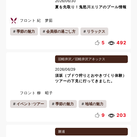
2026/06/30
夏を先取り！鬼怒川エリアのプール情報
フロント 紀 梦茹
季節の魅力
会員様の過ごし方
リラックス
夏休み
5
492
旧軽井沢／旧軽井沢アネックス
2026/06/29
須坂（ブドウ狩りとおやきづくり体験）
ツアーの下見に行ってきました。
フロント 柳 昭子
イベント･ツアー
季節の魅力
地域の魅力
収穫体験
9
203
勝浦