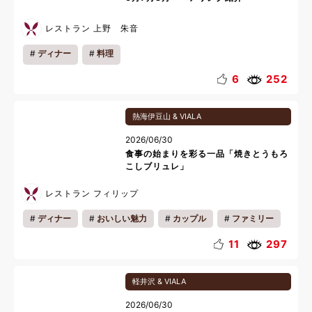
レストラン 上野 朱音
ディナー
料理
6
252
熱海伊豆山 & VIALA
2026/06/30
食事の始まりを彩る一品「焼きとうもろ
こしブリュレ」
レストラン フィリップ
ディナー
おいしい魅力
カップル
ファミリー
一人旅
ワ―ケーション
雨の日
夜
11
297
クリスマス
夏休み
料理
軽井沢 & VIALA
2026/06/30