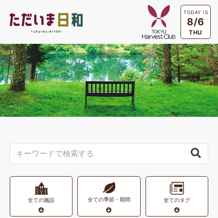
TODAY IS
8/6
THU
全ての季節・期間
全ての施設
全てのタグ