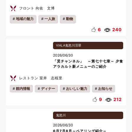
フロント 向佐 文博
地域の魅力
一人旅
動物
6
240
VIALA鬼怒川渓翠
2026/06/30
「炅チャンネル」 ～第七十七章～ 夕食
アラカルト新メニューのご紹介
レストラン 室井 志桜里
館内情報
ディナー
おいしい魅力
お知らせ
夜
料理
9
212
鬼怒川
2026/06/30
6月7月8月～ペアリング紹介～