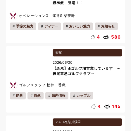
鰻御飯 登場！！
オペレーションG 運営S 柴夢叶
季節の魅力
ディナー
おいしい魅力
お知らせ
夜
料理
4
586
斑尾
2026/06/30
【斑尾】⛳ゴルフ場営業しています ～
斑尾東急ゴルフクラブ～
ゴルフスタッフ 松井 香織
絶景
自然
館内情報
カップル
ファミリー
リフレッシュ
夏休み
4
145
VIALA鬼怒川渓翠