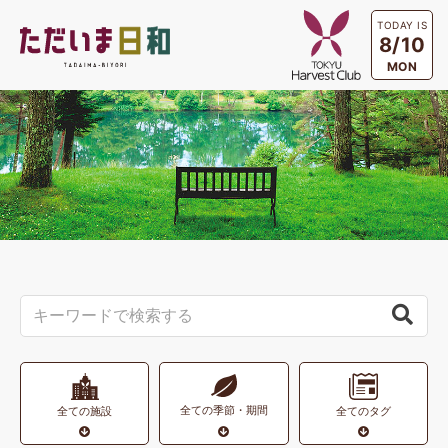
TODAY IS
8/10
MON
全ての季節・期間
全ての施設
全てのタグ