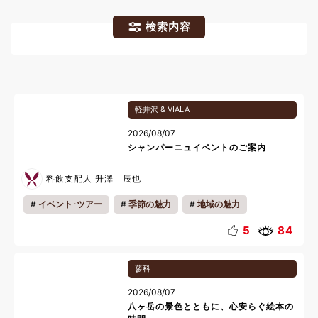
検索内容
軽井沢 & VIALA
2026/08/07
シャンパーニュイベントのご案内
料飲支配人 升澤 辰也
イベント･ツアー
季節の魅力
地域の魅力
ランチ
おいしい魅力
料理長
リフレッシュ
5
84
料理
蓼科
2026/08/07
八ヶ岳の景色とともに、心安らぐ絵本の