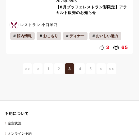
2026/08/06
【8月ブッフェレストラン彩限定】アラ
カルト販売のお知らせ
レストラン 小口琴乃
館内情報
おこもり
ディナー
おいしい魅力
お知らせ
キッズ
カップル
ファミリー
3
65
一人旅
夜
夏休み
料理
<<
<
1
2
3
4
5
>
>>
予約について
空室状況
オンライン予約