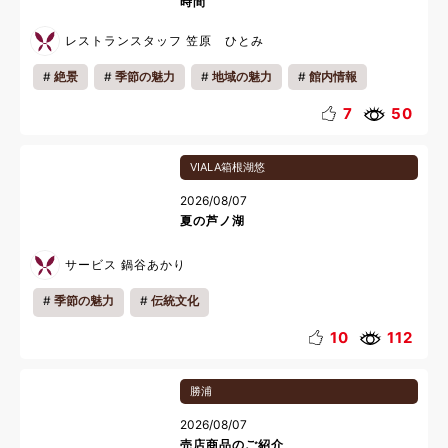
時間
レストランスタッフ 笠原 ひとみ
絶景
季節の魅力
地域の魅力
館内情報
雨の日おすすめ
会員様の過ごし方
お知らせ
7
50
キッズ
カップル
ファミリー
一人旅
VIALA箱根湖悠
リラックス
雨の日
夏休み
2026/08/07
夏の芦ノ湖
サービス 鍋谷あかり
季節の魅力
伝統文化
10
112
勝浦
2026/08/07
売店商品のご紹介