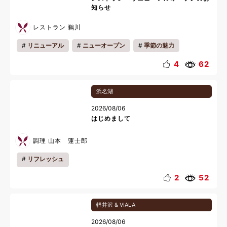
知らせ
レストラン 鵜川
リニューアル
ニューオープン
季節の魅力
地域の魅力
館内情報
ディナー
おいしい魅力
4
62
お知らせ
カップル
一人旅
リラックス
浜名湖
夜
夏休み
料理
2026/08/06
はじめまして
調理 山本 蓮士郎
リフレッシュ
2
52
軽井沢 & VIALA
2026/08/06