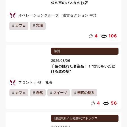
佐久市のパスタのお店
オペレーショングループ 運営セクション 中澤
カフェ
穴場
4
106
勝浦
2026/08/06
千葉の隠れた名産品！！“びわをいただ
ける道の駅”
フロント 小林 礼央
カフェ
自然
スイーツ
季節の魅力
地域の魅力
雨の日おすすめ
リフレッシュ
4
56
リラックス
夏休み
旧軽井沢／旧軽井沢アネックス